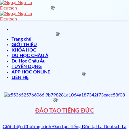
Skip
to
content
🌸
Trang chủ
GIỚI THIỆU
KHÓA HỌC
🌸
DU HỌC CHÂU Á
Du Học Châu Âu
TUYỂN DỤNG
APP HỌC ONLINE
LIÊN HỆ
🌸
ĐÀO TẠO TIẾNG ĐỨC
🌸
Giới thiệu Chương trình Đào tạo Tiếng Đức tại La Deutsch La