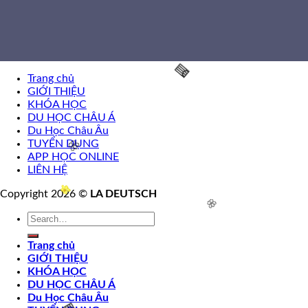
Trang chủ
GIỚI THIỆU
KHÓA HỌC
🧧
DU HỌC CHÂU Á
Du Học Châu Âu
TUYỂN DỤNG
APP HỌC ONLINE
LIÊN HỆ
🌸
Copyright 2026 ©
LA DEUTSCH
Trang chủ
GIỚI THIỆU
🌸
KHÓA HỌC
DU HỌC CHÂU Á
Du Học Châu Âu