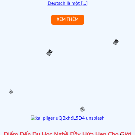
Deutsch là một [...]
🧧
🧧
🌸
🌸
Điểm Đến Du Học Nghề Đầy Hứa Hẹn Cho Giới