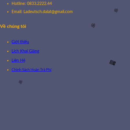
Hotline: 0833.2222.44
Email: Ladeutsch.dalat@gmail.com
Về chúng tôi
🌸
Giới thiệu
🌸
Lịch Khai Giảng
Liên Hệ
Chính Sách Hoàn Trả Phí
🧧
🌸