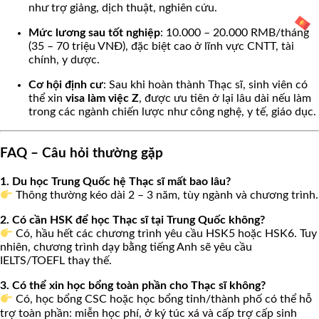
như trợ giảng, dịch thuật, nghiên cứu.
Mức lương sau tốt nghiệp
: 10.000 – 20.000 RMB/tháng
(35 – 70 triệu VNĐ), đặc biệt cao ở lĩnh vực CNTT, tài
chính, y dược.
Cơ hội định cư
: Sau khi hoàn thành Thạc sĩ, sinh viên có
thể xin
visa làm việc Z
, được ưu tiên ở lại lâu dài nếu làm
trong các ngành chiến lược như công nghệ, y tế, giáo dục.
FAQ – Câu hỏi thường gặp
1. Du học Trung Quốc hệ Thạc sĩ mất bao lâu?
Thông thường kéo dài 2 – 3 năm, tùy ngành và chương trình.
2. Có cần HSK để học Thạc sĩ tại Trung Quốc không?
Có, hầu hết các chương trình yêu cầu HSK5 hoặc HSK6. Tuy
nhiên, chương trình dạy bằng tiếng Anh sẽ yêu cầu
IELTS/TOEFL thay thế.
3. Có thể xin học bổng toàn phần cho Thạc sĩ không?
Có, học bổng CSC hoặc học bổng tỉnh/thành phố có thể hỗ
trợ toàn phần: miễn học phí, ở ký túc xá và cấp trợ cấp sinh