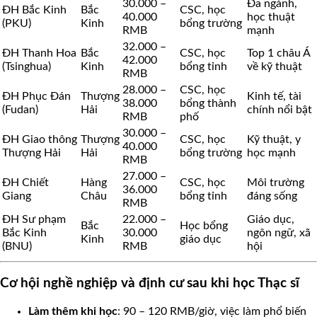
30.000 –
Đa ngành,
ĐH Bắc Kinh
Bắc
CSC, học
40.000
học thuật
(PKU)
Kinh
bổng trường
RMB
mạnh
32.000 –
ĐH Thanh Hoa
Bắc
CSC, học
Top 1 châu Á
42.000
(Tsinghua)
Kinh
bổng tỉnh
về kỹ thuật
RMB
28.000 –
CSC, học
ĐH Phục Đán
Thượng
Kinh tế, tài
38.000
bổng thành
(Fudan)
Hải
chính nổi bật
RMB
phố
30.000 –
ĐH Giao thông
Thượng
CSC, học
Kỹ thuật, y
40.000
Thượng Hải
Hải
bổng trường
học mạnh
RMB
27.000 –
ĐH Chiết
Hàng
CSC, học
Môi trường
36.000
Giang
Châu
bổng tỉnh
đáng sống
RMB
ĐH Sư phạm
22.000 –
Giáo dục,
Bắc
Học bổng
Bắc Kinh
30.000
ngôn ngữ, xã
Kinh
giáo dục
(BNU)
RMB
hội
Cơ hội nghề nghiệp và định cư sau khi học Thạc sĩ
Làm thêm khi học
: 90 – 120 RMB/giờ, việc làm phổ biến