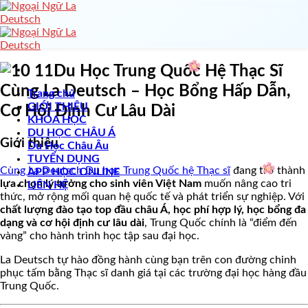
Skip
to
content
Du Học Trung Quốc Hệ Thạc Sĩ
Cùng La Deutsch – Học Bổng Hấp Dẫn,
Trang chủ
GIỚI THIỆU
Cơ Hội Định Cư Lâu Dài
KHÓA HỌC
DU HỌC CHÂU Á
Giới thiệu
Du Học Châu Âu
TUYỂN DỤNG
Cùng La Deutsch Du học Trung Quốc hệ Thạc sĩ
đang trở thành
APP HỌC ONLINE
lựa chọn lý tưởng cho sinh viên Việt Nam
muốn nâng cao tri
LIÊN HỆ
thức, mở rộng mối quan hệ quốc tế và phát triển sự nghiệp. Với
chất lượng đào tạo top đầu châu Á, học phí hợp lý, học bổng đa
dạng và cơ hội định cư lâu dài
, Trung Quốc chính là “điểm đến
vàng” cho hành trình học tập sau đại học.
La Deutsch tự hào đồng hành cùng bạn trên con đường chinh
phục tấm bằng Thạc sĩ danh giá tại các trường đại học hàng đầu
Trung Quốc.