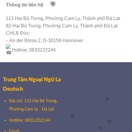
Thông tin liên hệ
113 Hai Bà Trưng, Phường Cam Ly, Thành phố Đà Lạt
82 Hai Bà Trưng, Phường Cam Ly, Thành phố Đà Lạt
CHLB Đức:
– An der Börse 2, D-30159 Hannover
🌸
Hotline: 0833222244
🌸
🌸
Trung Tâm Ngoại Ngữ La
🌸
Deutsch
Địa chỉ: 113 Hai Bà Trưng,
Phường Cam Ly - Đà Lạt
Hotline: 0833.2222.44
Email: