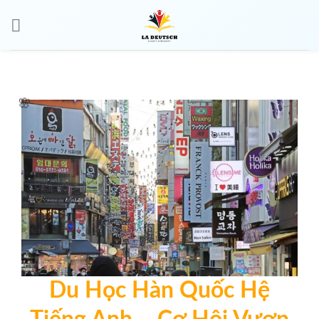
🌸
🌸
Du Học Hàn Quốc Hệ