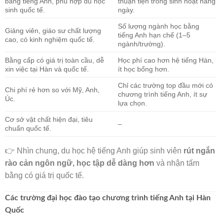
bằng tiếng Anh, phù hợp du học
thuận tiện trong sinh hoạt hàng
sinh quốc tế.
ngày.
🌸
Số lượng ngành học bằng
Giảng viên, giáo sư chất lượng
tiếng Anh hạn chế (1–5
cao, có kinh nghiệm quốc tế.
ngành/trường).
Bằng cấp có giá trị toàn cầu, dễ
Học phí cao hơn hệ tiếng Hàn,
xin việc tại Hàn và quốc tế.
ít học bổng hơn.
Chỉ các trường top đầu mới có
🧧
Chi phí rẻ hơn so với Mỹ, Anh,
chương trình tiếng Anh, ít sự
Úc.
lựa chọn.
Cơ sở vật chất hiện đại, tiêu
–
chuẩn quốc tế.
👉 Nhìn chung, du học hệ tiếng Anh giúp sinh viên
rút ngắn
rào cản ngôn ngữ, học tập dễ dàng hơn
và nhận tấm
bằng có giá trị quốc tế.
Các trường đại học đào tạo chương trình tiếng Anh tại Hàn
Quốc