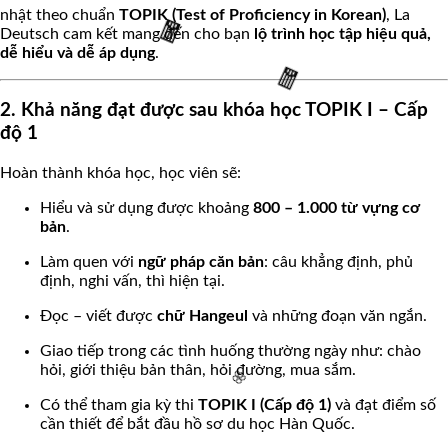
🌸
nhật theo chuẩn
TOPIK (Test of Proficiency in Korean)
, La
Deutsch cam kết mang đến cho bạn
lộ trình học tập hiệu quả,
dễ hiểu và dễ áp dụng
.
2. Khả năng đạt được sau khóa học TOPIK I – Cấp
🧧
độ 1
Hoàn thành khóa học, học viên sẽ:
🧧
Hiểu và sử dụng được khoảng
800 – 1.000 từ vựng cơ
bản
.
Làm quen với
ngữ pháp căn bản
: câu khẳng định, phủ
định, nghi vấn, thì hiện tại.
Đọc – viết được
chữ Hangeul
và những đoạn văn ngắn.
Giao tiếp trong các tình huống thường ngày như: chào
hỏi, giới thiệu bản thân, hỏi đường, mua sắm.
Có thể tham gia kỳ thi
TOPIK I (Cấp độ 1)
và đạt điểm số
cần thiết để bắt đầu hồ sơ du học Hàn Quốc.