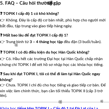
5. FAQ – Câu hỏi thường gặp
❓ TOPIK I cấp độ 1 có khó không?
🌸
👉 Không. Đây là cấp độ cơ bản nhất, phù hợp cho người mới
🧧
bắt đầu, tập trung vào giao tiếp hàng ngày.
❓ Mất bao lâu để đạt TOPIK I cấp độ 1?
👉 Trung bình từ
3 – 4 tháng học tập
đều đặn (3 buổi/tuần).
❓ TOPIK I có đủ điều kiện du học Hàn Quốc không?
👉 Có. Hầu hết các trường Đại học tại Hàn Quốc chấp nhận
chứng chỉ TOPIK I để xét hồ sơ nhập học các khóa học tiếng.
❓ Sau khi đạt TOPIK I, tôi có thể đi làm tại Hàn Quốc ngay
🌸
không?
👉 Chưa. TOPIK I chỉ đủ cho học tiếng và giao tiếp cơ bản. Để
xin việc làm chính thức, bạn cần tối thiểu TOPIK II (cấp 3 trở
lên).
Khóa học
tiếng Hàn TOPIK I – Cấp độ 1 tại Đà Lạt của
La