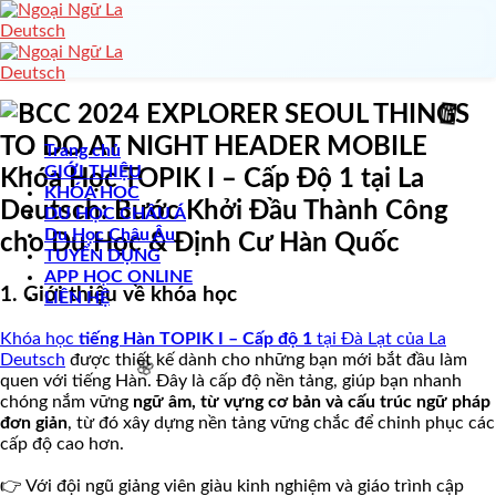
Skip
to
content
🧧
Trang chủ
GIỚI THIỆU
Khóa Học TOPIK I – Cấp Độ 1 tại La
KHÓA HỌC
Deutsch: Bước Khởi Đầu Thành Công
DU HỌC CHÂU Á
🧧
Du Học Châu Âu
cho Du Học & Định Cư Hàn Quốc
TUYỂN DỤNG
APP HỌC ONLINE
1. Giới thiệu về khóa học
LIÊN HỆ
Khóa học
tiếng Hàn TOPIK I – Cấp độ 1
tại Đà Lạt của La
Deutsch
được thiết kế dành cho những bạn mới bắt đầu làm
quen với tiếng Hàn. Đây là cấp độ nền tảng, giúp bạn nhanh
chóng nắm vững
ngữ âm, từ vựng cơ bản và cấu trúc ngữ pháp
đơn giản
, từ đó xây dựng nền tảng vững chắc để chinh phục các
cấp độ cao hơn.
👉 Với đội ngũ giảng viên giàu kinh nghiệm và giáo trình cập