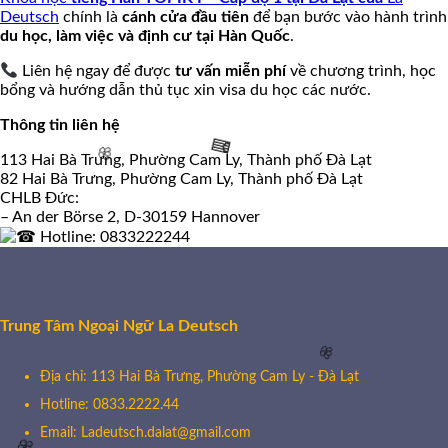
Deutsch
chính là
cánh cửa đầu tiên
để bạn bước vào hành trình
du học, làm việc và định cư tại Hàn Quốc
.
🌸
Liên hệ ngay để được
tư vấn miễn phí
về chương trình, học
🌸
bổng và hướng dẫn thủ tục xin visa du học các nước.
Thông tin liên hệ
113 Hai Bà Trưng, Phường Cam Ly, Thành phố Đà Lạt
82 Hai Bà Trưng, Phường Cam Ly, Thành phố Đà Lạt
CHLB Đức:
– An der Börse 2, D-30159 Hannover
Hotline: 0833222244
🌸
🧧
Trung Tâm Ngoại Ngữ La Deutsch
Địa chỉ: 113 Hai Bà Trưng, Phường Cam Ly - Đà Lạt
Hotline: 0833.2222.44
Email: Ladeutsch.dalat@gmail.com
🌸