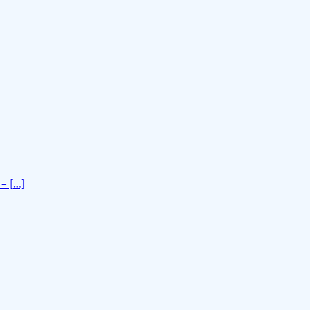
[...]