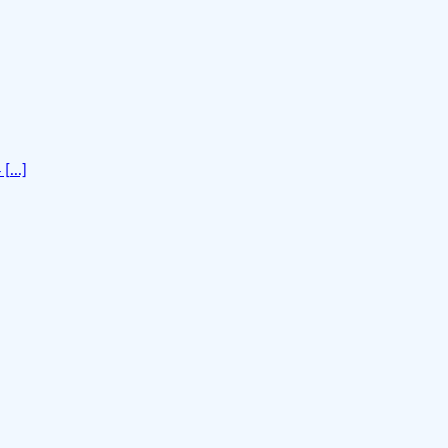
🌸
...]
🌸