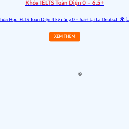
Khóa IELTS Toàn Diện 0 – 6.5+
hóa Học IELTS Toàn Diện 4 kỹ năng 0 – 6.5+ tại La Deutsch 🌍 [..
🌸