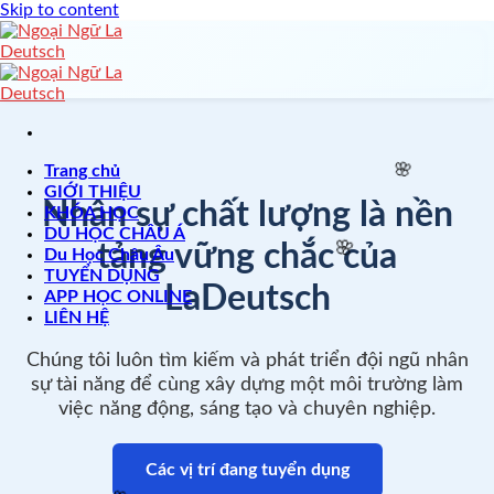
Skip to content
🌸
Trang chủ
GIỚI THIỆU
Nhân sự chất lượng là nền
KHÓA HỌC
DU HỌC CHÂU Á
tảng vững chắc của
Du Học Châu Âu
TUYỂN DỤNG
LaDeutsch
APP HỌC ONLINE
🌸
LIÊN HỆ
🌸
Chúng tôi luôn tìm kiếm và phát triển đội ngũ nhân
sự tài năng để cùng xây dựng một môi trường làm
việc năng động, sáng tạo và chuyên nghiệp.
Các vị trí đang tuyển dụng