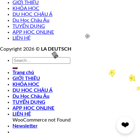
GIỚI THIỆU
🌸
🌸
KHÓA HỌC
🌸
DU HỌC CHÂU Á
Du Học Châu Âu
TUYỂN DỤNG
APP HỌC ONLINE
LIÊN HỆ
Copyright 2026 ©
LA DEUTSCH
🌸
Trang chủ
GIỚI THIỆU
KHÓA HỌC
DU HỌC CHÂU Á
🧧
Du Học Châu Âu
TUYỂN DỤNG
APP HỌC ONLINE
LIÊN HỆ
WooCommerce not Found
❤️
Newsletter