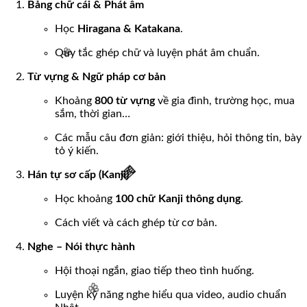
Bảng chữ cái & Phát âm
Học
Hiragana & Katakana
.
Quy tắc ghép chữ và luyện phát âm chuẩn.
Từ vựng & Ngữ pháp cơ bản
Khoảng
800 từ vựng
về gia đình, trường học, mua
🌸
sắm, thời gian…
Các mẫu câu đơn giản: giới thiệu, hỏi thông tin, bày
tỏ ý kiến.
Hán tự sơ cấp (Kanji)
Học khoảng
100 chữ Kanji thông dụng
.
Cách viết và cách ghép từ cơ bản.
🧧
Nghe – Nói thực hành
Hội thoại ngắn, giao tiếp theo tình huống.
Luyện kỹ năng nghe hiểu qua video, audio chuẩn