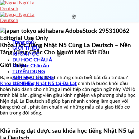
🌸
Skip
to
content
Trang chủ
Khóa Học Tiếng Nhật N5 Cùng La Deutsch – Nền
🌸
GIỚI THIỆU
Tảng Vững Chắc Cho Người Mới Bắt Đầu
KHÓA HỌC
DU HỌC CHÂU Á
Giới thiệu
Du Học Châu Âu
TUYỂN DỤNG
APP HỌC ONLINE
Bạn muốn học tiếng Nhật nhưng chưa biết bắt đầu từ đâu?
🌸
LIÊN HỆ
Khóa học
Tiếng Nhật N5 tại Đà Lạt
chính là bước khởi đầu
hoàn hảo dành cho những ai mới tiếp cận ngôn ngữ này. Với lộ
trình bài bản, giảng viên giàu kinh nghiệm và phương pháp học
hiện đại, La Deutsch sẽ giúp bạn nhanh chóng làm quen với
bảng chữ cái, phát âm chuẩn và những mẫu câu giao tiếp cơ
bản trong đời sống.
Khả năng đạt được sau khóa học tiếng Nhật N5 tại
La Deutsch