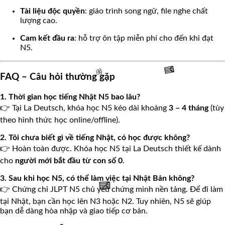
Tài liệu độc quyền
: giáo trình song ngữ, file nghe chất
lượng cao.
Cam kết đầu ra
: hỗ trợ ôn tập miễn phí cho đến khi đạt
N5.
FAQ – Câu hỏi thường gặp
1. Thời gian học tiếng Nhật N5 bao lâu?
👉 Tại La Deutsch, khóa học N5 kéo dài khoảng
3 – 4 tháng
(tùy
theo hình thức học online/offline).
🌸
🧧
2. Tôi chưa biết gì về tiếng Nhật, có học được không?
👉 Hoàn toàn được. Khóa học N5 tại La Deutsch thiết kế dành
cho
người mới bắt đầu từ con số 0
.
3. Sau khi học N5, có thể làm việc tại Nhật Bản không?
👉 Chứng chỉ JLPT N5 chủ yếu chứng minh nền tảng. Để đi làm
tại Nhật, bạn cần học lên N3 hoặc N2. Tuy nhiên, N5 sẽ giúp
bạn dễ dàng hòa nhập và giao tiếp cơ bản.