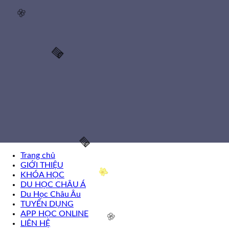
🌸
🌸
🌸
🧧
Trang chủ
GIỚI THIỆU
KHÓA HỌC
DU HỌC CHÂU Á
Du Học Châu Âu
TUYỂN DỤNG
🧧
APP HỌC ONLINE
LIÊN HỆ