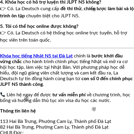
4. Khóa học có hỗ trợ luyện thi JLPT N5 không?
👉 Có. La Deutsch cung cấp
đề thi thử, chiến lược làm bài và lộ
🧧
trình ôn tập
chuyên biệt cho JLPT N5.
5. Tôi có thể học online được không?
👉 Có. La Deutsch có hệ thống học online trực tuyến, hỗ trợ
học viên trên toàn quốc.
🌸
Khóa học tiếng Nhật N5 tại Đà Lạt
chính là
bước khởi đầu
vững chắc
cho hành trình chinh phục tiếng Nhật và mở ra cơ
hội học tập, làm việc tại Nhật Bản. Với phương pháp học dễ
hiểu, đội ngũ giảng viên chất lượng và cam kết đầu ra, La
Deutsch tự tin đồng hành cùng bạn từ
con số 0 đến chinh phục
JLPT N5 thành công
.
Liên hệ ngay để được
tư vấn miễn phí
về chương trình, học
bổng và hướng dẫn thủ tục xin visa du học các nước.
Thông tin liên hệ
113 Hai Bà Trưng, Phường Cam Ly, Thành phố Đà Lạt
🌸
82 Hai Bà Trưng, Phường Cam Ly, Thành phố Đà Lạt
CHLB Đức: