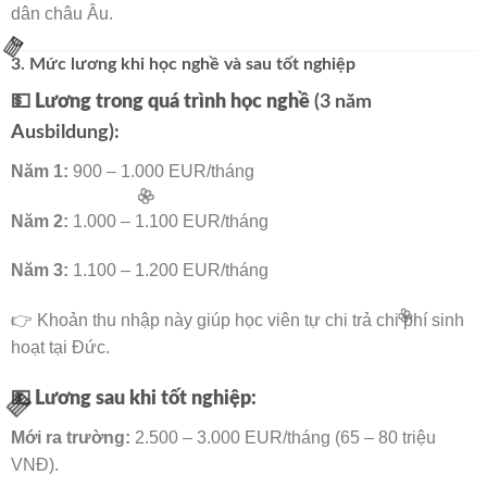
dân châu Âu.
3. Mức lương khi học nghề và sau tốt nghiệp
💵 Lương trong quá trình học nghề
(3 năm
🧧
Ausbildung):
Năm 1:
900 – 1.000 EUR/tháng
Năm 2:
1.000 – 1.100 EUR/tháng
Năm 3:
1.100 – 1.200 EUR/tháng
🌸
👉 Khoản thu nhập này giúp học viên tự chi trả chi phí sinh
hoạt tại Đức.
🌸
💵 Lương sau khi tốt nghiệp:
Mới ra trường:
2.500 – 3.000 EUR/tháng (65 – 80 triệu
VNĐ).
🧧