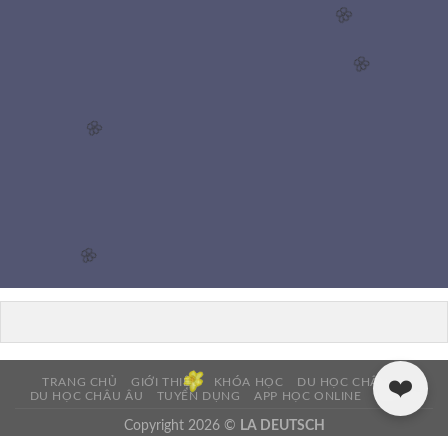
🌸
🌸
🌸
🌸
❤️
TRANG CHỦ
GIỚI THIỆU
KHÓA HỌC
DU HỌC CHÂU Á
DU HỌC CHÂU ÂU
TUYỂN DỤNG
APP HỌC ONLINE
LIÊN HỆ
Copyright 2026 ©
LA DEUTSCH