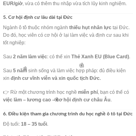
EUR/giờ
, vừa có thêm thu nhập vừa tích lũy kinh nghiệm.
5. Cơ hội định cư lâu dài tại Đức
Ngành ô tô thuộc nhóm ngành
thiếu hụt nhân lực
tại Đức.
Do đó, học viên có cơ hội ở lại làm việc và định cư sau khi
tốt nghiệp:
Sau
2 năm làm việc
: có thể xin
Thẻ Xanh EU (Blue Card)
.
Sau
5 năm
sinh sống và làm việc hợp pháp: đủ điều kiện
xin
định cư vĩnh viễn và xin quốc tịch Đức.
🌸
👉 Rừ một chương trình học nghề
miễn phí
, bạn có thể có
🌸
việc làm – lương cao – cơ hội định cư châu Âu
.
6. Điều kiện tham gia chương trình du học nghề ô tô tại Đức
🌸
Độ tuổi:
18 – 35 tuổi
.