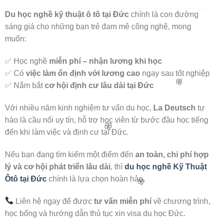
Du học nghề kỹ thuật ô tô tại Đức
chính là con đường
sáng giá cho những bạn trẻ đam mê công nghệ, mong
🌸
muốn:
✅ Học nghề
miễn phí – nhận lương khi học
✅ Có
việc làm ổn định với lương cao
ngay sau tốt nghiệp
✅ Nắm bắt
cơ hội định cư lâu dài tại Đức
Với nhiều năm kinh nghiệm tư vấn du học,
La Deutsch
tự
🌸
hào là cầu nối uy tín, hỗ trợ học viên từ bước đầu học tiếng
đến khi làm việc và định cư tại Đức.
Nếu bạn đang tìm kiếm một điểm đến
an toàn, chi phí hợp
🌸
lý và cơ hội phát triển lâu dài
, thì
du học nghề Kỹ Thuật
Ôtô tại Đức
chính là lựa chọn hoàn hảo.
Liên hệ ngay để được
tư vấn miễn phí
về chương trình,
🌸
học bổng và hướng dẫn thủ tục xin visa du học Đức.