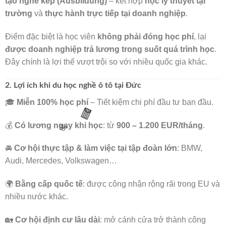
tạo nghề kép (Ausbildung)
– kết hợp
học lý thuyết tại
trường
và
thực hành trực tiếp tại doanh nghiệp
.
Điểm đặc biệt là học viên
không phải đóng học phí
, lại
được doanh nghiệp trả lương trong suốt quá trình học
.
Đây chính là lợi thế vượt trội so với nhiều quốc gia khác.
2. Lợi ích khi du học nghề ô tô tại Đức
🎓
Miễn 100% học phí
– Tiết kiệm chi phí đầu tư ban đầu.
💰
Có lương ngay khi học
: từ
900 – 1.200 EUR/tháng
.
🚘
Cơ hội thực tập & làm việc tại tập đoàn lớn
: BMW,
🧧
🌸
Audi, Mercedes, Volkswagen…
🌍
Bằng cấp quốc tế
: được công nhận rộng rãi trong EU và
nhiều nước khác.
🏡
Cơ hội định cư lâu dài
: mở cánh cửa trở thành công