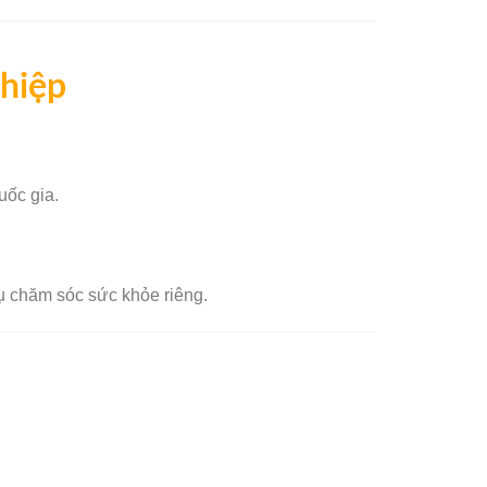
🌸
ghiệp
uốc gia.
vụ chăm sóc sức khỏe riêng.