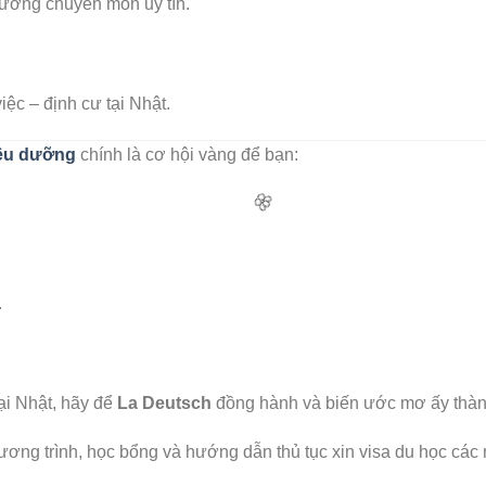
trường chuyên môn uy tín.
🌸
iệc – định cư tại Nhật.
iều dưỡng
chính là cơ hội vàng để bạn:
.
i Nhật, hãy để
La Deutsch
đồng hành và biến ước mơ ấy thàn
ơng trình, học bổng và hướng dẫn thủ tục xin visa du học các