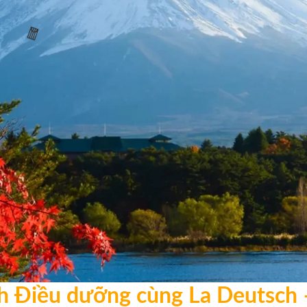
🌸
🧧
 Điều dưỡng cùng La Deutsch 