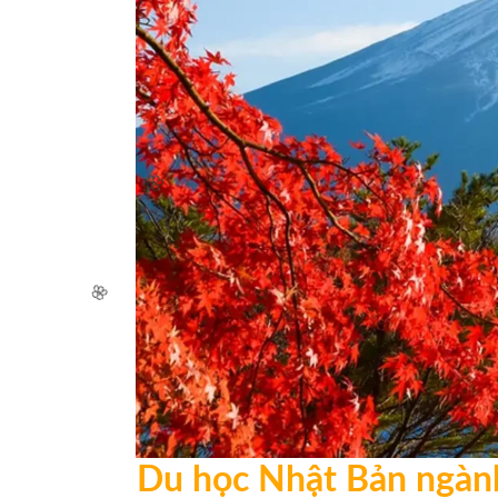
🧧
Du học Nhật Bản ngành