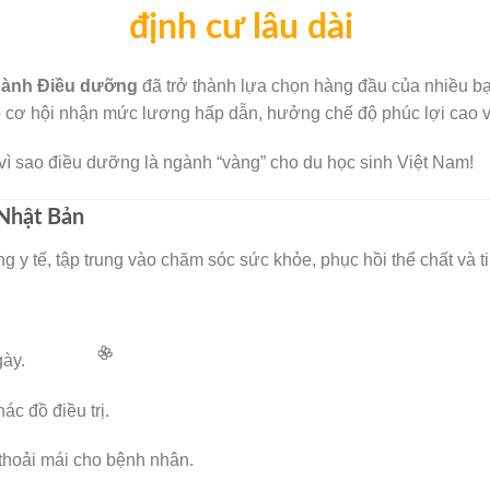
🧧
định cư lâu dài
gành Điều dưỡng
đã trở thành lựa chọn hàng đầu của nhiều bạ
 cơ hội nhận mức lương hấp dẫn, hưởng chế độ phúc lợi cao và đ
 vì sao điều dưỡng là ngành “vàng” cho du học sinh Việt Nam!
 Nhật Bản
g y tế, tập trung vào chăm sóc sức khỏe, phục hồi thể chất và t
ày.
ác đồ điều trị.
 thoải mái cho bệnh nhân.