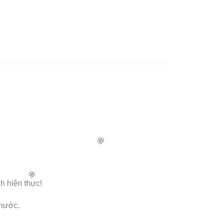
h hiện thực!
 nước.