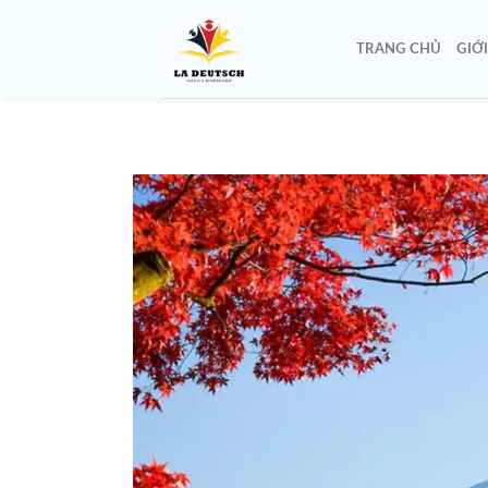
TRANG CHỦ
GIỚ
🌸
🌸