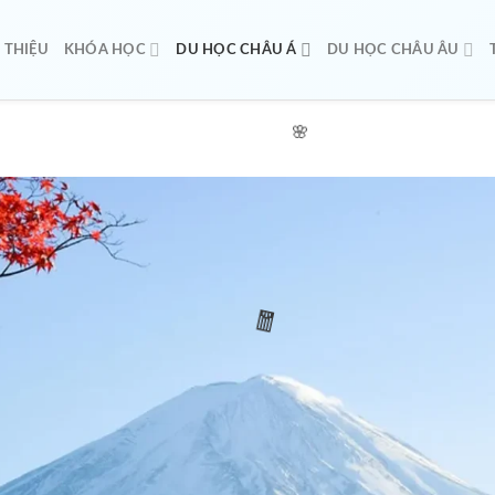
I THIỆU
KHÓA HỌC
DU HỌC CHÂU Á
DU HỌC CHÂU ÂU