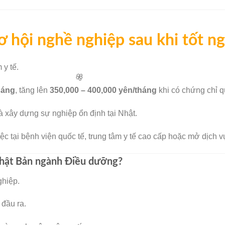
🌸
ơ hội nghề nghiệp sau khi tốt n
 y tế.
háng
, tăng lên
350,000 – 400,000 yên/tháng
khi có chứng chỉ q
 xây dựng sự nghiệp ổn định tại Nhật.
iệc tại bệnh viện quốc tế, trung tâm y tế cao cấp hoặc mở dịch 
🌸
 Nhật Bản ngành Điều dưỡng?
ghiệp.
 đầu ra.