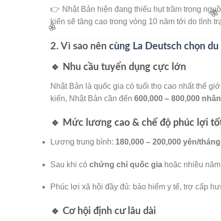
👉 Nhật Bản hiện đang thiếu hụt trầm trọng ng
kiến sẽ tăng cao trong vòng 10 năm tới do tình t
2. Vì sao nên
cùng La Deutsch chọn du
🔹 Nhu cầu tuyển dụng cực lớn
Nhật Bản là quốc gia có tuổi thọ cao nhất thế gi
kiến, Nhật Bản cần đến
600,000 – 800,000 nhâ
🔹 Mức lương cao & chế độ phúc lợi tố
Lương trung bình:
180,000 – 200,000 yên/tháng
Sau khi có
chứng chỉ quốc gia
hoặc nhiều năm 
Phúc lợi xã hội đầy đủ: bảo hiểm y tế, trợ cấp h
🔹 Cơ hội định cư lâu dài
