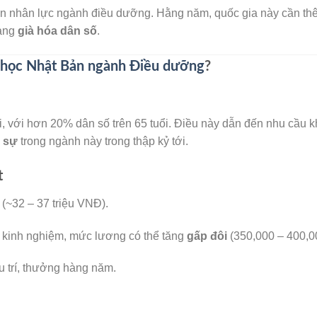
uồn nhân lực ngành điều dưỡng. Hằng năm, quốc gia này cần t
rạng
già hóa dân số
.
 học Nhật Bản ngành Điều dưỡng
?
ới, với hơn 20% dân số trên 65 tuổi. Điều này dẫn đến nhu cầu 
n sự
trong ngành này trong thập kỷ tới.
t
(~32 – 37 triệu VNĐ).
kinh nghiệm, mức lương có thể tăng
gấp đôi
(350,000 – 400,0
🌸
ưu trí, thưởng hàng năm.
