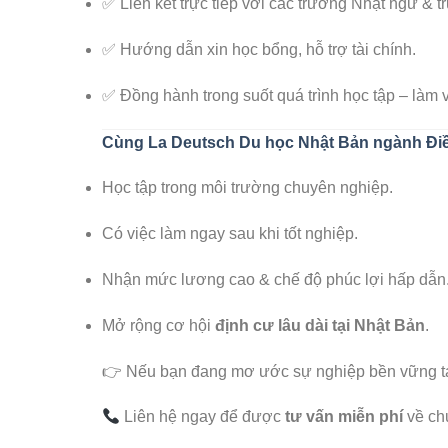
✅ Liên kết trực tiếp với các trường Nhật ngữ & 
✅ Hướng dẫn xin học bổng, hỗ trợ tài chính.
✅ Đồng hành trong suốt quá trình học tập – làm v
Cùng La Deutsch Du học Nhật Bản ngành Đ
Học tập trong môi trường chuyên nghiệp.
🌸
Có việc làm ngay sau khi tốt nghiệp.
🌸
Nhận mức lương cao & chế độ phúc lợi hấp dẫn
Mở rộng cơ hội
định cư lâu dài tại Nhật Bản
.
👉 Nếu bạn đang mơ ước sự nghiệp bền vững tạ
Liên hệ ngay để được
tư vấn miễn phí
về chư