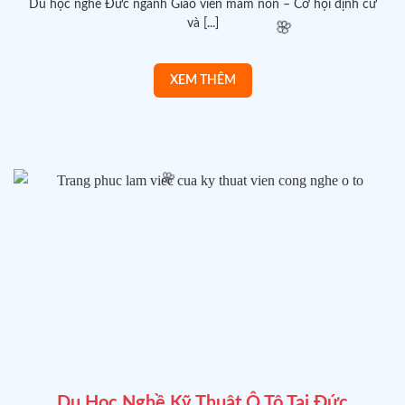
Du học nghề Đức ngành Giáo viên mầm non – Cơ hội định cư
và [...]
🌸
🌸
Du Học Nghề Kỹ Thuật Ô Tô Tại Đức