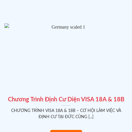
🌸
🌸
Chương Trình Định Cư Diện VISA 18A & 18B
CHƯƠNG TRÌNH VISA 18A & 18B – CƠ HỘI LÀM VIỆC VÀ
ĐỊNH CƯ TẠI ĐỨC CÙNG [...]