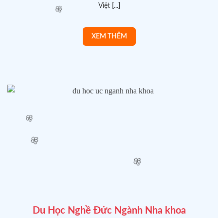
Việt [...]
🌸
🌸
🌸
Du Học Nghề Đức Ngành Nha khoa
🌸