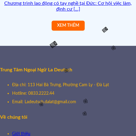
Chương trình lao động có tay nghề tại Đức: Cơ hội việc làm,
🌸
định cư [...]
🧧
🧧
🌸
Trung Tâm Ngoại Ngữ La Deutsch
🌸
Địa chỉ: 113 Hai Bà Trưng, Phường Cam Ly - Đà Lạt
Hotline: 0833.2222.44
Email: Ladeutsch.dalat@gmail.com
🌸
🌸
Về chúng tôi
🌸
Giới thiệu