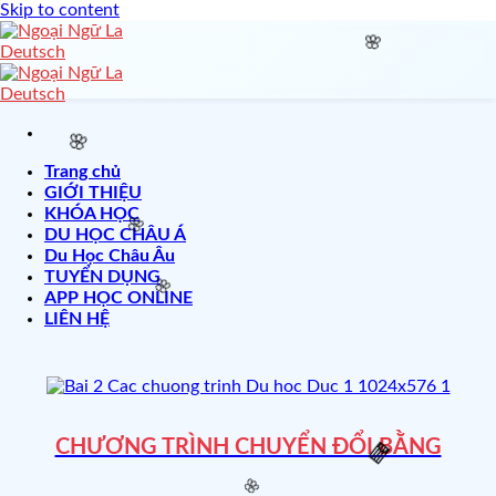
Skip to content
🌸
🌸
Trang chủ
GIỚI THIỆU
KHÓA HỌC
DU HỌC CHÂU Á
🌸
Du Học Châu Âu
TUYỂN DỤNG
APP HỌC ONLINE
🌸
LIÊN HỆ
CHƯƠNG TRÌNH CHUYỂN ĐỔI BẰNG
🧧