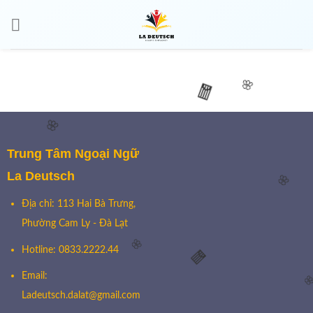
🌸
🧧
🌸
Trung Tâm Ngoại Ngữ
La Deutsch
🌸
Địa chỉ: 113 Hai Bà Trưng,
Phường Cam Ly - Đà Lạt
🌸
Hotline: 0833.2222.44
🧧
Email:

Ladeutsch.dalat@gmail.com