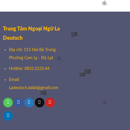
🌸
🌸
Trung Tâm Ngoại Ngữ La
Deutsch
🧧
Địa chỉ: 113 Hai Bà Trưng,
Phường Cam Ly - Đà Lạt
🌸
Hotline: 0833.2222.44
🧧
Email:
🧧
Ladeutsch.dalat@gmail.com
🧧
🌸