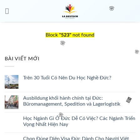
Skip
to
🌸
content
Block
"523"
not found
🌸

BÀI VIẾT MỚI
Trên 30 Tuổi Có Nên Du Học Nghề Đức?
Ausbildung khối hành chính tại Đức:
Büromanagement, Spedition và Lagerlogistik
🧧
Học Ngành Gì Ở Đức Dễ Có Việc? Các Ngành Triển
🌸
Vọng Nhất Hiện Nay
Chọn Đúng Diện Visa Đức Dành Cho Người Việt