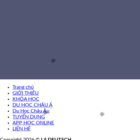
🌸
Trang chủ
GIỚI THIỆU
KHÓA HỌC
DU HỌC CHÂU Á
Du Học Châu Âu
TUYỂN DỤNG
APP HỌC ONLINE
🌸
🌸
LIÊN HỆ
Copyright 2026 ©
LA DEUTSCH