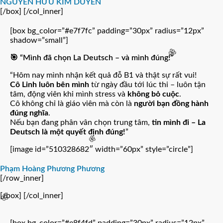
NGUYỄN HỮU KIM DUYÊN
[/box] [/col_inner]
🌸
[box bg_color=”#e7f7fc” padding=”30px” radius=”12px”
shadow=”small”]
🎯 “Mình đã chọn La Deutsch – và mình đúng!”
🌸
“Hôm nay mình nhận kết quả đỗ B1 và thật sự rất vui!
Cô Linh luôn bên mình
từ ngày đầu tới lúc thi – luôn tận
tâm, động viên khi mình stress và
không bỏ cuộc
.
Cô không chỉ là giáo viên mà còn là
người bạn đồng hành
đúng nghĩa
.
Nếu bạn đang phân vân chọn trung tâm,
tin mình đi – La
Deutsch là một quyết định đúng!
”
[image id=”510328682″ width=”60px” style=”circle”]
🌸
Phạm Hoàng Phương Phương
[/row_inner]
[/box] [/col_inner]

🌸