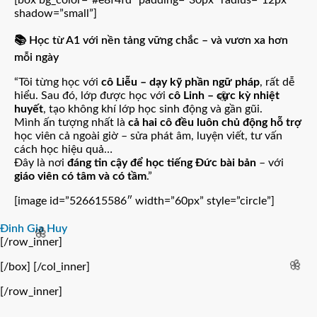
[box bg_color=”#e8f4fd” padding=”30px” radius=”12px”
shadow=”small”]
📚 Học từ A1 với nền tảng vững chắc – và vươn xa hơn
mỗi ngày
“Tôi từng học với
cô Liễu – dạy kỹ phần ngữ pháp
, rất dễ
hiểu. Sau đó, lớp được học với
cô Linh – cực kỳ nhiệt
huyết
, tạo không khí lớp học sinh động và gần gũi.
🌸
Mình ấn tượng nhất là
cả hai cô đều luôn chủ động hỗ trợ
học viên cả ngoài giờ – sửa phát âm, luyện viết, tư vấn
cách học hiệu quả…
Đây là nơi
đáng tin cậy để học tiếng Đức bài bản
– với
giáo viên có tâm và có tầm
.”
[image id=”526615586″ width=”60px” style=”circle”]
Đinh Gia Huy
[/row_inner]
🌸
[/box] [/col_inner]
🌸
[/row_inner]