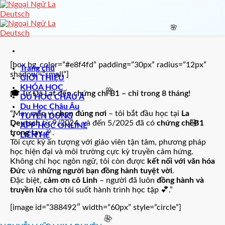
Skip
🌸
to
content
🌸
[box bg_color=”#e8f4fd” padding=”30px” radius=”12px”
Trang chủ
shadow=”small”]
GIỚI THIỆU
KHÓA HỌC
🎓 Từ Đà Lạt đến chứng chỉ B1 – chỉ trong 8 tháng!
DU HỌC CHÂU Á
Du Học Châu Âu
🌸
“May mắn vì
chọn đúng nơi
– tôi bắt đầu học tại
La
TUYỂN DỤNG
Deutsch
từ 9/2024, và đến 5/2025 đã có
chứng chỉ B1
APP HỌC ONLINE
trong tay
🎉.
LIÊN HỆ
🌸
Tôi cực kỳ ấn tượng với giáo viên tận tâm, phương pháp
học hiện đại và môi trường cực kỳ truyền cảm hứng.
Không chỉ học ngôn ngữ, tôi còn được
kết nối với văn hóa
Đức
và
những người bạn đồng hành tuyệt vời
.
Đặc biệt,
cảm ơn cô Linh
– người đã luôn
đồng hành và
truyền lửa
cho tôi suốt hành trình học tập 💕.”
[image id=”388492″ width=”60px” style=”circle”]