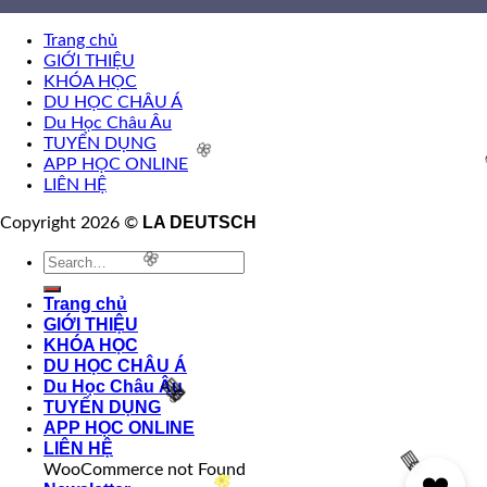
🌸
Trang chủ
GIỚI THIỆU
KHÓA HỌC
DU HỌC CHÂU Á
Du Học Châu Âu
TUYỂN DỤNG
APP HỌC ONLINE
🌸
LIÊN HỆ
LA DEUTSCH
Copyright 2026 ©
🌸
Trang chủ
GIỚI THIỆU
KHÓA HỌC
DU HỌC CHÂU Á
Du Học Châu Âu
🧧
🌸
TUYỂN DỤNG
APP HỌC ONLINE
LIÊN HỆ
🧧
WooCommerce not Found
❤️