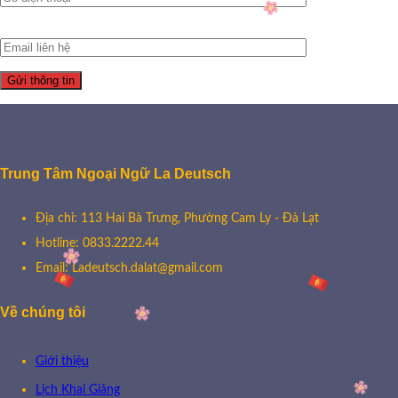
Trung Tâm Ngoại Ngữ La Deutsch
Địa chỉ: 113 Hai Bà Trưng, Phường Cam Ly - Đà Lạt
Hotline: 0833.2222.44
Email: Ladeutsch.dalat@gmail.com
Về chúng tôi
Giới thiệu
Lịch Khai Giảng