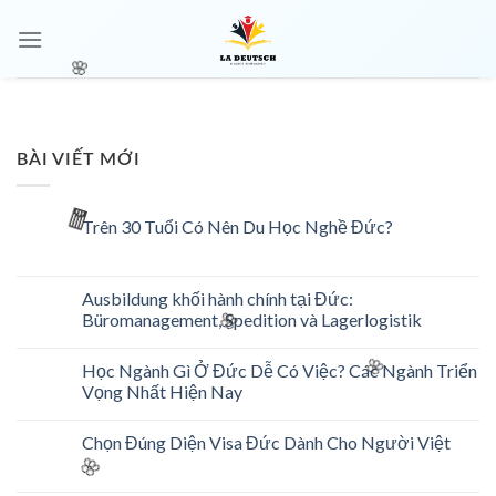
Skip
🌸
to
content
🌸
BÀI VIẾT MỚI
Trên 30 Tuổi Có Nên Du Học Nghề Đức?
🧧
Ausbildung khối hành chính tại Đức:
Büromanagement, Spedition và Lagerlogistik
🌸
Học Ngành Gì Ở Đức Dễ Có Việc? Các Ngành Triển
🌸
Vọng Nhất Hiện Nay
Chọn Đúng Diện Visa Đức Dành Cho Người Việt