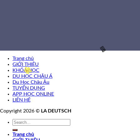
Trang chủ
GIỚI THIỆU
KHÓA HỌC
DU HỌC CHÂU Á
🌸
Du Học Châu Âu
TUYỂN DỤNG
APP HỌC ONLINE
LIÊN HỆ
Copyright 2026 ©
LA DEUTSCH
🧧
Trang chủ