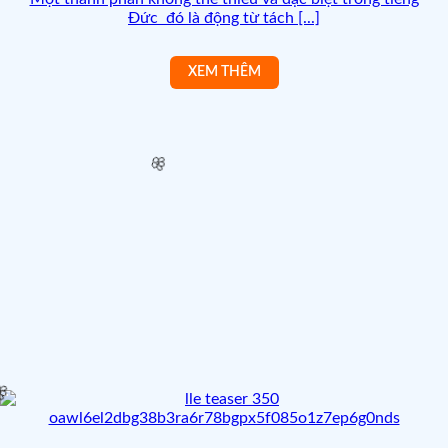
Đức đó là động từ tách [...]
🌸