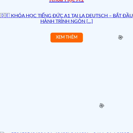
🌸
🇩🇪 KHÓA HỌC TIẾNG ĐỨC A1 TẠI LA DEUTSCH – BẮT ĐẦU
HÀNH TRÌNH NGÔN [...]
🌸