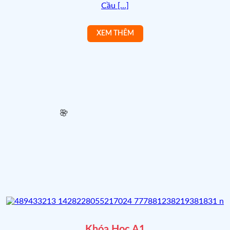
Cầu [...]
🌸
🌸
Khóa Học A1