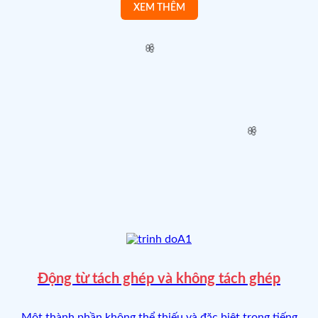
🌸
🌸
🌸
Động từ tách ghép và không tách ghép
🌸
Một thành phần không thể thiếu và đặc biệt trong tiếng