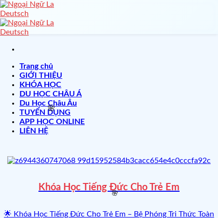
Skip
to
content
Trang chủ
GIỚI THIỆU
KHÓA HỌC
DU HỌC CHÂU Á
Du Học Châu Âu
🌸
TUYỂN DỤNG
APP HỌC ONLINE
LIÊN HỆ
Khóa Học Tiếng Đức Cho Trẻ Em
🌟 Khóa Học Tiếng Đức Cho Trẻ Em – Bệ Phóng Tri Thức Toàn