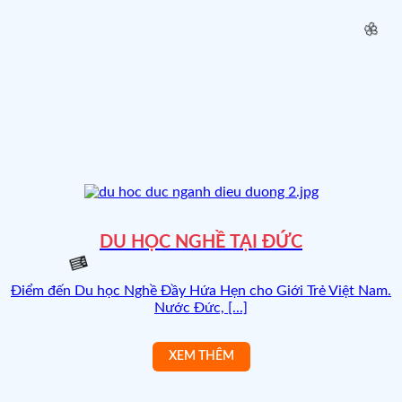
DU HỌC NGHỀ TẠI ĐỨC
🌸
Điểm đến Du học Nghề Đầy Hứa Hẹn cho Giới Trẻ Việt Nam.
Nước Đức, [...]