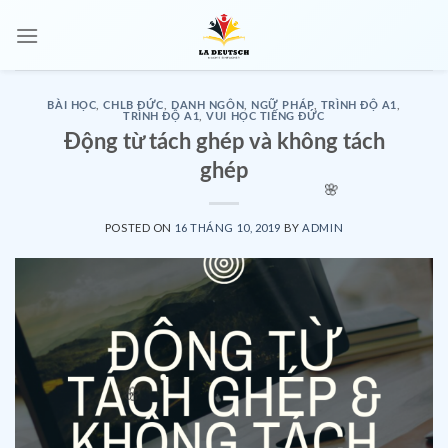
Skip
to
content
BÀI HỌC
,
CHLB ĐỨC
,
DANH NGÔN
,
NGỮ PHÁP
,
TRÌNH ĐỘ A1
,
TRÌNH ĐỘ A1
,
VUI HỌC TIẾNG ĐỨC
Động từ tách ghép và không tách
ghép
🌸
POSTED ON
16 THÁNG 10, 2019
BY
ADMIN
🌸