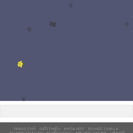
🌸
🌸
🧧
🌸
🌸
TRANG CHỦ
GIỚI THIỆU
KHÓA HỌC
DU HỌC CHÂU Á
DU HỌC CHÂU ÂU
TUYỂN DỤNG
APP HỌC ONLINE
LIÊN HỆ