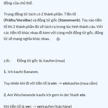
động của chủ thể.
Trong động từ tách có 2 thành phần: Tiền tố
🌸
(
) và động từ gốc (
). Tùy vào tiền
Präfix/Vorsilbe
Stammverb
tố thì 2 thành phần đó sẽ tách ra trong lúc hình thành câu. Với
các tiền tố khác nhau đi kèm với cùng một động từ gốc, động
🌸
từ sẽ mang nghĩa khác nhau.
z.B.: Động từ gốc là: kaufen (mua)
Ich kaufe Bananen.
1.
Tuy nhiên khi đi với tiền tố là
:
kaufen (mua sắm)
ein
-> ein
🌸
. Am Wochenende kaufe ich gern in der Stadt
.
2
ein
Khi tiền tố là
: ->
kaufen (bán hàng)
ver
ver