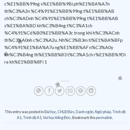
This entry was posted in
Bài học
,
CHLB Đức
,
Danh ngôn
,
Ngữ pháp
,
Trình độ
🌸
🌸
A1
,
Trình độ A1
,
Vui học tiếng Đức
. Bookmark the
permalink
.
🌸