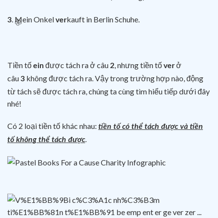
. Mein Onkel
kauft in Berlin Schuhe.
3
ver
Tiền tố
được tách ra ở câu
, nhưng tiền tố
ở
ein
2
ver
câu
không được tách ra. Vậy trong trường hợp nào, động
3
từ tách sẽ được tách ra, chúng ta cùng tìm hiểu tiếp dưới đây
nhé!
Có 2 loại tiền tố khác nhau:
tiền tố có thể tách được và tiền
.
tố không thể tách được
🌸