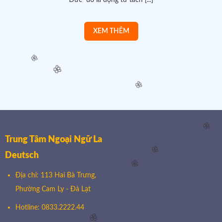
Đức đó là động từ tách [...]
🌸
🌸
🌸
Trung Tâm Ngoại Ngữ La
🌸
Deutsch
🌸
🌸
Địa chỉ: 113 Hai Bà Trưng,
Phường Cam Ly - Đà Lạt
Hotline: 0833.2222.44