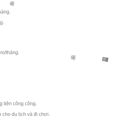
háng.
🧧
g.
ro/tháng.
🌸
 tiện công cộng.
cho du lịch và đi chơi.