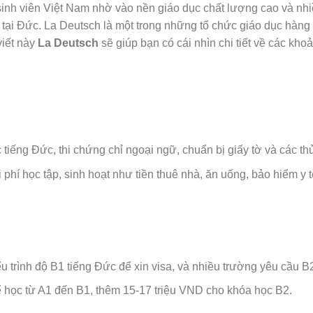
inh viên Việt Nam nhờ vào nền giáo dục chất lượng cao và nhiề
 tại Đức.
La Deutsch là một trong những tổ chức giáo dục hàng
viết này
La Deutsch
sẽ giúp bạn có cái nhìn chi tiết về các kho
🌸
tiếng Đức, thi chứng chỉ ngoại ngữ, chuẩn bị giấy tờ và các thủ 
phí học tập, sinh hoạt như tiền thuê nhà, ăn uống, bảo hiểm y t
ểu trình độ B1 tiếng Đức để xin visa, và nhiều trường yêu cầu B
 học từ A1 đến B1, thêm 15-17 triệu VND cho khóa học B2.