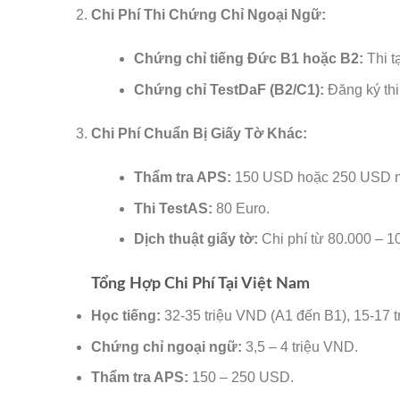
Chi Phí Thi Chứng Chỉ Ngoại Ngữ:
Chứng chỉ tiếng Đức B1 hoặc B2:
Thi t
Chứng chỉ TestDaF (B2/C1):
Đăng ký thi
🌸
Chi Phí Chuẩn Bị Giấy Tờ Khác:
Thẩm tra APS:
150 USD hoặc 250 USD nế
Thi TestAS:
80 Euro.
Dịch thuật giấy tờ:
Chi phí từ 80.000 – 10
Tổng Hợp Chi Phí Tại Việt Nam
Học tiếng:
32-35 triệu VND (A1 đến B1), 15-17 t
Chứng chỉ ngoại ngữ:
3,5 – 4 triệu VND.
Thẩm tra APS:
150 – 250 USD.