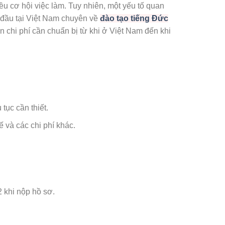
u cơ hội việc làm. Tuy nhiên, một yếu tố quan
 đầu tại Việt Nam chuyên về
đào tạo tiếng Đức
🌸
ản chi phí cần chuẩn bị từ khi ở Việt Nam đến khi
🌸
tục cần thiết.
ế và các chi phí khác.
2 khi nộp hồ sơ.