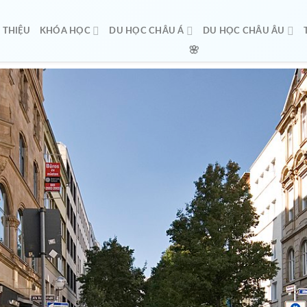
I THIỆU
KHÓA HỌC
DU HỌC CHÂU Á
DU HỌC CHÂU ÂU

🌸