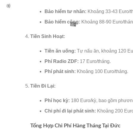
Bảo hiểm tư nhân:
Khoảng 33-43 Euro/t
Bảo hiểm công:
Khoảng 88-90 Euro/thán
Tiền Sinh Hoạt:
🌸
Tiền ăn uống:
Tự nấu ăn, khoảng 120 Eu
Phí Radio ZDF:
17 Euro/tháng.
Phí phát sinh:
Khoảng 100 Euro/tháng.
Tiền Đi Lại:
Phí học kỳ:
180 Euro/kỳ, bao gồm phương
🧧
Chi phí đi lại phát sinh:
Khoảng 200 Euro 
Tổng Hợp Chi Phí Hàng Tháng Tại Đức
🌸