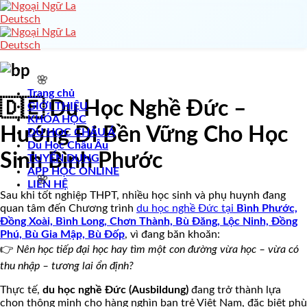
Skip
to
🌸
content
Trang chủ
🇩🇪 Du Học Nghề Đức –
GIỚI THIỆU
KHÓA HỌC
Hướng Đi Bền Vững Cho Học
DU HỌC CHÂU Á
Du Học Châu Âu
Sinh Bình Phước
TUYỂN DỤNG
🌸
APP HỌC ONLINE
LIÊN HỆ
Sau khi tốt nghiệp THPT, nhiều học sinh và phụ huynh đang
quan tâm đến Chương trình
du học nghề Đức tại
Bình Phước,
Đồng Xoài, Bình Long, Chơn Thành, Bù Đăng, Lộc Ninh, Đồng
Phú, Bù Gia Mập, Bù Đốp
, vì đang băn khoăn:
👉
Nên học tiếp đại học hay tìm một con đường vừa học – vừa có
🌸
thu nhập – tương lai ổn định?
Thực tế,
du học nghề Đức (Ausbildung)
đang trở thành lựa
chọn thông minh cho hàng nghìn bạn trẻ Việt Nam, đặc biệt phù