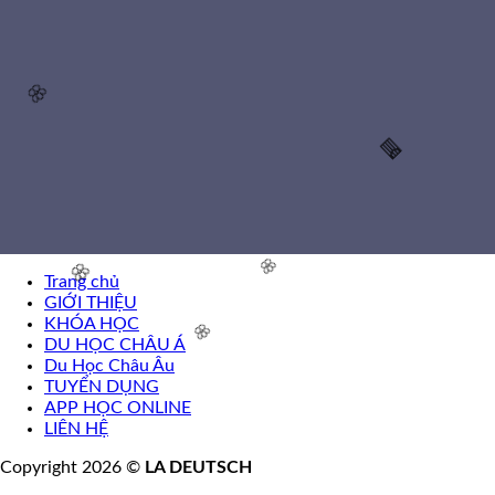
🌸
🧧
Trang chủ
GIỚI THIỆU
KHÓA HỌC
DU HỌC CHÂU Á
Du Học Châu Âu
🌸
TUYỂN DỤNG
🌸
APP HỌC ONLINE
LIÊN HỆ
🌸
Copyright 2026 ©
LA DEUTSCH