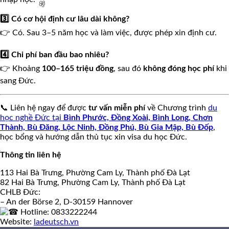
🌸
3️⃣ Có cơ hội định cư lâu dài không?
👉 Có. Sau 3–5 năm học và làm việc, được phép xin định cư.
4️⃣ Chi phí ban đầu bao nhiêu?
👉 Khoảng
100–165 triệu đồng
, sau đó
không đóng học phí
khi
🌸
sang Đức.
📞 Liên hệ ngay để được
tư vấn miễn phí
về Chương trình
du
học nghề Đức tại
Bình Phước, Đồng Xoài, Bình Long, Chơn
Thành, Bù Đăng, Lộc Ninh, Đồng Phú, Bù Gia Mập, Bù Đốp
,
học bổng và hướng dẫn thủ tục xin visa du học Đức.
Thông tin liên hệ
113 Hai Bà Trưng, Phường Cam Ly, Thành phố Đà Lạt
82 Hai Bà Trưng, Phường Cam Ly, Thành phố Đà Lạt
CHLB Đức:
– An der Börse 2, D-30159 Hannover

Hotline: 0833222244
Website:
ladeutsch.vn