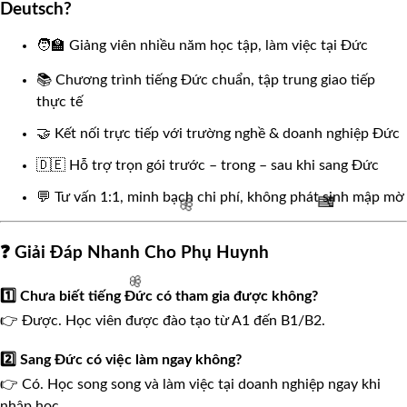
Deutsch?
🧑‍🏫 Giảng viên nhiều năm học tập, làm việc tại Đức
📚 Chương trình tiếng Đức chuẩn, tập trung giao tiếp
thực tế
🤝 Kết nối trực tiếp với trường nghề & doanh nghiệp Đức
🇩🇪 Hỗ trợ trọn gói trước – trong – sau khi sang Đức
💬 Tư vấn 1:1, minh bạch chi phí, không phát sinh mập mờ
❓ Giải Đáp Nhanh Cho Phụ Huynh
🧧
1️⃣ Chưa biết tiếng Đức có tham gia được không?
🌸
👉 Được. Học viên được đào tạo từ A1 đến B1/B2.
2️⃣ Sang Đức có việc làm ngay không?
👉 Có. Học song song và làm việc tại doanh nghiệp ngay khi
nhập học.