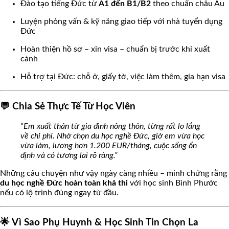
Đào tạo tiếng Đức từ
A1 đến B1/B2
theo chuẩn châu Âu
Luyện phỏng vấn & kỹ năng giao tiếp với nhà tuyển dụng
Đức
Hoàn thiện hồ sơ – xin visa – chuẩn bị trước khi xuất
cảnh
Hỗ trợ tại Đức: chỗ ở, giấy tờ, việc làm thêm, gia hạn visa
💬 Chia Sẻ Thực Tế Từ Học Viên
“Em xuất thân từ gia đình nông thôn, từng rất lo lắng
về chi phí. Nhờ chọn du học nghề Đức, giờ em vừa học
vừa làm, lương hơn 1.200 EUR/tháng, cuộc sống ổn
định và có tương lai rõ ràng.”
Những câu chuyện như vậy ngày càng nhiều – minh chứng rằng
du học nghề Đức hoàn toàn khả thi
với học sinh Bình Phước
nếu có lộ trình đúng ngay từ đầu.
🌟 Vì Sao Phụ Huynh & Học Sinh Tin Chọn La