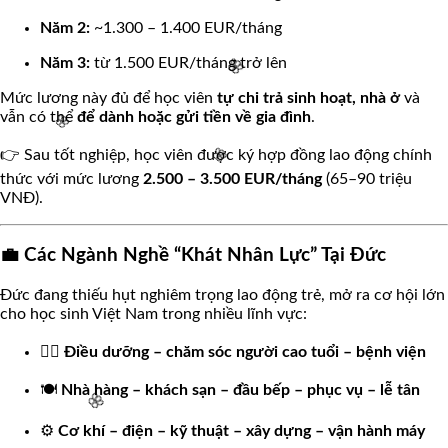
Năm 2:
~1.300 – 1.400 EUR/tháng
Năm 3:
từ 1.500 EUR/tháng trở lên
Mức lương này đủ để học viên
tự chi trả sinh hoạt, nhà ở
và
vẫn có thể
để dành hoặc gửi tiền về gia đình
.
👉 Sau tốt nghiệp, học viên được ký hợp đồng lao động chính
thức với mức lương
2.500 – 3.500 EUR/tháng
(65–90 triệu
VNĐ).
🌸
🌸
💼 Các Ngành Nghề “Khát Nhân Lực” Tại Đức
🌸
Đức đang thiếu hụt nghiêm trọng lao động trẻ, mở ra cơ hội lớn
cho học sinh Việt Nam trong nhiều lĩnh vực:
👩‍⚕️
Điều dưỡng – chăm sóc người cao tuổi – bệnh viện
🍽️
Nhà hàng – khách sạn – đầu bếp – phục vụ – lễ tân
⚙️
Cơ khí – điện – kỹ thuật – xây dựng – vận hành máy