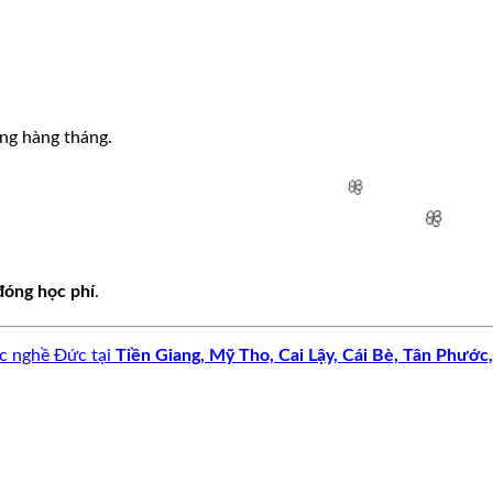
ơng hàng tháng.
đóng học phí
.
c nghề Đức tại
Tiền Giang, Mỹ Tho, Cai Lậy, Cái Bè, Tân Phướ