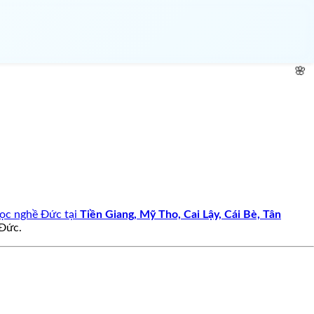
🌸
🌸
ọc nghề Đức tại
Tiền Giang, Mỹ Tho, Cai Lậy, Cái Bè, Tân
 Đức.
🌸