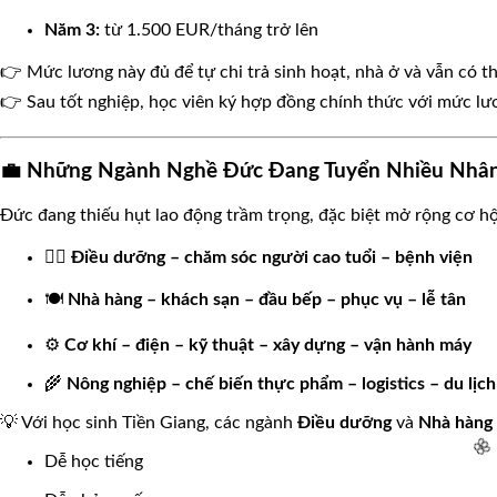
Năm 3:
từ 1.500 EUR/tháng trở lên
👉 Mức lương này đủ để tự chi trả sinh hoạt, nhà ở và vẫn có th
👉 Sau tốt nghiệp, học viên ký hợp đồng chính thức với mức l
💼 Những Ngành Nghề Đức Đang Tuyển Nhiều Nhâ
Đức đang thiếu hụt lao động trầm trọng, đặc biệt mở rộng cơ h
👩‍⚕️
Điều dưỡng – chăm sóc người cao tuổi – bệnh viện
🍽️
Nhà hàng – khách sạn – đầu bếp – phục vụ – lễ tân
⚙️
Cơ khí – điện – kỹ thuật – xây dựng – vận hành máy
🌾
Nông nghiệp – chế biến thực phẩm – logistics – du lịch
💡 Với học sinh Tiền Giang, các ngành
Điều dưỡng
và
Nhà hàng 
Dễ học tiếng