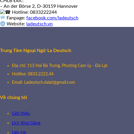
CHLB Đức:
– An der Börse 2, D-30159 Hannover
Hotline: 0833222244
🌸
Fanpage:
facebook.com/ladeutsch
Website:
ladeutsch.vn
Trung Tâm Ngoại Ngữ La Deutsch
Địa chỉ: 113 Hai Bà Trưng, Phường Cam Ly - Đà Lạt
Hotline: 0833.2222.44
🌸
Email: Ladeutsch.dalat@gmail.com
Về chúng tôi
Giới thiệu
Lịch Khai Giảng
Liên Hệ