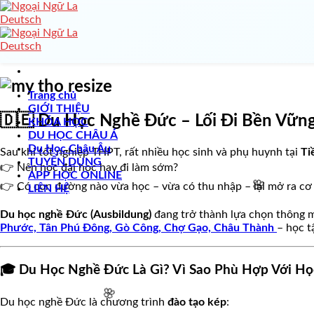
Skip
to
content
Trang chủ
GIỚI THIỆU
🇩🇪 Du Học Nghề Đức – Lối Đi Bền Vững
KHÓA HỌC
DU HỌC CHÂU Á
Du Học Châu Âu
Sau khi tốt nghiệp THPT, rất nhiều học sinh và phụ huynh tại
Ti
TUYỂN DỤNG
👉 Nên học đại học hay đi làm sớm?
APP HỌC ONLINE
👉 Có con đường nào vừa học – vừa có thu nhập – lại mở ra cơ h
LIÊN HỆ
Du học nghề Đức (Ausbildung)
đang trở thành lựa chọn thông m
Phước, Tân Phú Đông, Gò Công, Chợ Gạo, Châu Thành
– học t
🎓 Du Học Nghề Đức Là Gì? Vì Sao Phù Hợp Với Học
Du học nghề Đức là chương trình
đào tạo kép
: