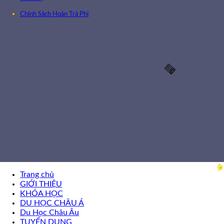
Chính Sách Hoàn Trả Phí
Trang chủ
GIỚI THIỆU
KHÓA HỌC
DU HỌC CHÂU Á
Du Học Châu Âu
TUYỂN DỤNG