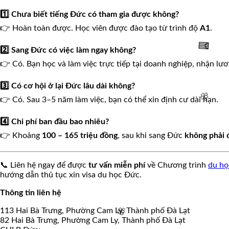
1️⃣ Chưa biết tiếng Đức có tham gia được không?
👉 Hoàn toàn được. Học viên được đào tạo từ trình độ
A1
.
2️⃣ Sang Đức có việc làm ngay không?
👉 Có. Bạn học và làm việc trực tiếp tại doanh nghiệp, nhận lư
3️⃣ Có cơ hội ở lại Đức lâu dài không?
👉 Có. Sau 3–5 năm làm việc, bạn có thể xin định cư dài hạn.
🌸
4️⃣ Chi phí ban đầu bao nhiêu?
👉 Khoảng
100 – 165 triệu đồng
, sau khi sang Đức
không phải 
📞 Liên hệ ngay để được
tư vấn miễn phí
về Chương trình
du họ
🧧
hướng dẫn thủ tục xin visa du học Đức.
Thông tin liên hệ
113 Hai Bà Trưng, Phường Cam Ly, Thành phố Đà Lạt
82 Hai Bà Trưng, Phường Cam Ly, Thành phố Đà Lạt