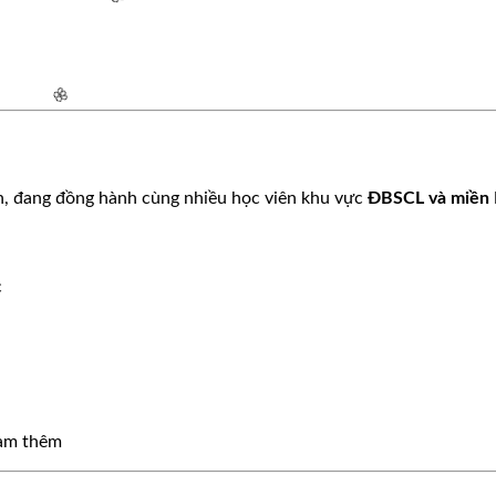
ín, đang đồng hành cùng nhiều học viên khu vực
ĐBSCL và miền
c
🌸
🌸
🌸
 làm thêm