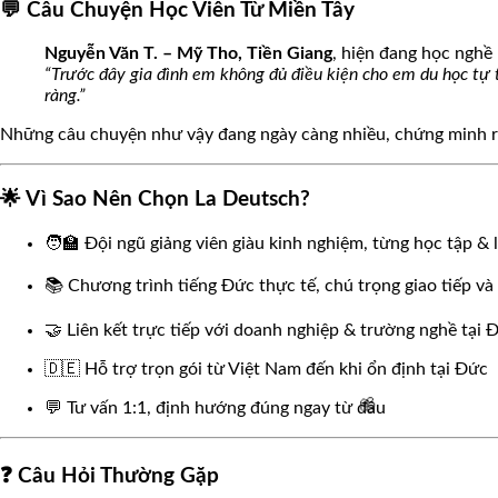
💬 Câu Chuyện Học Viên Từ Miền Tây
Nguyễn Văn T. – Mỹ Tho, Tiền Giang
, hiện đang học nghề
“Trước đây gia đình em không đủ điều kiện cho em du học tự
ràng.”
Những câu chuyện như vậy đang ngày càng nhiều, chứng minh 
🌸
🌟 Vì Sao Nên Chọn La Deutsch?
🧑‍🏫 Đội ngũ giảng viên giàu kinh nghiệm, từng học tập & 
📚 Chương trình tiếng Đức thực tế, chú trọng giao tiếp v
🤝 Liên kết trực tiếp với doanh nghiệp & trường nghề tại 
🇩🇪 Hỗ trợ trọn gói từ Việt Nam đến khi ổn định tại Đức
💬 Tư vấn 1:1, định hướng đúng ngay từ đầu
❓ Câu Hỏi Thường Gặp