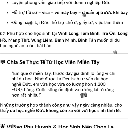
Luyện phỏng vấn, giao tiếp với doanh nghiệp Đức
Hỗ trợ
hồ sơ – visa – vé máy bay – chuẩn bị trước khi bay
Đồng hành tại Đức: hỗ trợ chỗ ở, giấy tờ, việc làm thêm
🌸
👉 Phù hợp cho học sinh tại
Vĩnh Long, Tam Bình, Trà Ôn, Long
Hồ, Mang Thít, Vũng Liêm, Bình Minh, Bình Tân
muốn đi du
học nghề an toàn, bài bản.
💬 Chia Sẻ Thực Tế Từ Học Viên Miền Tây
🌸
🌸
“Em quê ở miền Tây, trước đây gia đình lo lắng vì chi
phí du học. Nhờ được La Deutsch tư vấn du học
nghề Đức, em vừa học vừa có lương hơn 1.200
EUR/tháng. Cuộc sống ổn định và tương lai rõ ràng
🌸
hơn rất nhiều.”
Những trường hợp thành công như vậy ngày càng nhiều, cho
thấy
du học nghề Đức không còn xa vời với học sinh tỉnh lẻ
.
🌟 Vì Sao Phụ Huynh & Học Sinh Nên Chọn La