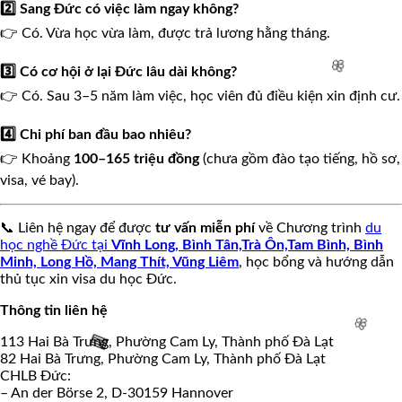
2️⃣ Sang Đức có việc làm ngay không?
👉 Có. Vừa học vừa làm, được trả lương hằng tháng.
3️⃣ Có cơ hội ở lại Đức lâu dài không?
👉 Có. Sau 3–5 năm làm việc, học viên đủ điều kiện xin định cư.
4️⃣ Chi phí ban đầu bao nhiêu?
👉 Khoảng
100–165 triệu đồng
(chưa gồm đào tạo tiếng, hồ sơ,
visa, vé bay).
🌸
📞 Liên hệ ngay để được
tư vấn miễn phí
về Chương trình
du
học nghề Đức tại
Vĩnh Long, Bình Tân,Trà Ôn,Tam Bình, Bình
Minh, Long Hồ, Mang Thít, Vũng Liêm
, học bổng và hướng dẫn
thủ tục xin visa du học Đức.
Thông tin liên hệ
113 Hai Bà Trưng, Phường Cam Ly, Thành phố Đà Lạt
82 Hai Bà Trưng, Phường Cam Ly, Thành phố Đà Lạt
CHLB Đức:
– An der Börse 2, D-30159 Hannover