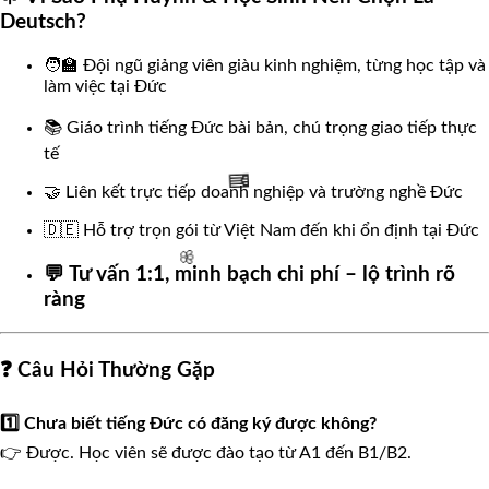
🧧
Deutsch?
🧑‍🏫 Đội ngũ giảng viên giàu kinh nghiệm, từng học tập và
làm việc tại Đức
🌸
📚 Giáo trình tiếng Đức bài bản, chú trọng giao tiếp thực
tế
🤝 Liên kết trực tiếp doanh nghiệp và trường nghề Đức
🇩🇪 Hỗ trợ trọn gói từ Việt Nam đến khi ổn định tại Đức
💬 Tư vấn 1:1, minh bạch chi phí – lộ trình rõ
🧧
ràng
❓ Câu Hỏi Thường Gặp
🌸
1️⃣ Chưa biết tiếng Đức có đăng ký được không?
👉 Được. Học viên sẽ được đào tạo từ A1 đến B1/B2.