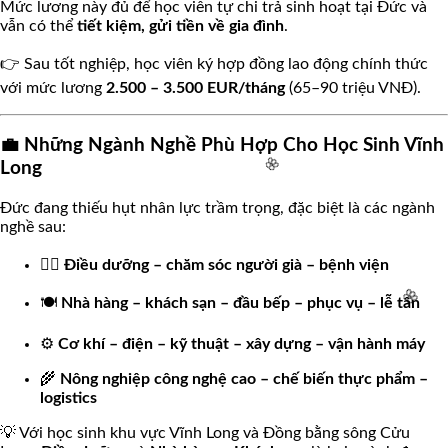
Mức lương này đủ để học viên tự chi trả sinh hoạt tại Đức và
vẫn có thể
tiết kiệm, gửi tiền về gia đình
.
👉 Sau tốt nghiệp, học viên ký hợp đồng lao động chính thức
🧧
với mức lương
2.500 – 3.500 EUR/tháng
(65–90 triệu VNĐ).
💼 Những Ngành Nghề Phù Hợp Cho Học Sinh Vĩnh
Long
Đức đang thiếu hụt nhân lực trầm trọng, đặc biệt là các ngành
nghề sau:
👩‍⚕️
Điều dưỡng – chăm sóc người già – bệnh viện
🍽️
Nhà hàng – khách sạn – đầu bếp – phục vụ – lễ tân
🌸
⚙️
Cơ khí – điện – kỹ thuật – xây dựng – vận hành máy
🌾
Nông nghiệp công nghệ cao – chế biến thực phẩm –
logistics
🌸
💡 Với học sinh khu vực Vĩnh Long và Đồng bằng sông Cửu