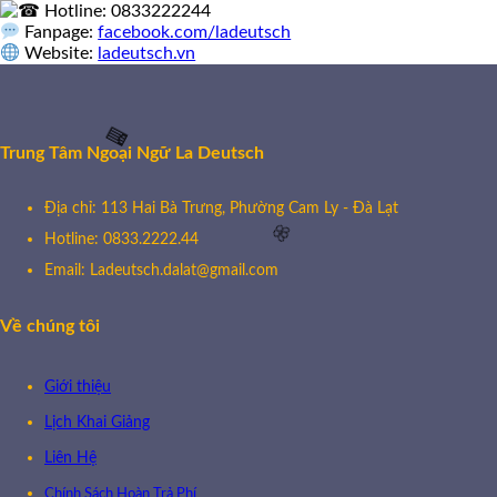
Hotline: 0833222244
Fanpage:
facebook.com/ladeutsch
🧧
Website:
ladeutsch.vn
🌸
Trung Tâm Ngoại Ngữ La Deutsch
Địa chỉ: 113 Hai Bà Trưng, Phường Cam Ly - Đà Lạt
Hotline: 0833.2222.44
🧧
Email: Ladeutsch.dalat@gmail.com
Về chúng tôi
🌸
Giới thiệu
Lịch Khai Giảng
Liên Hệ
Chính Sách Hoàn Trả Phí