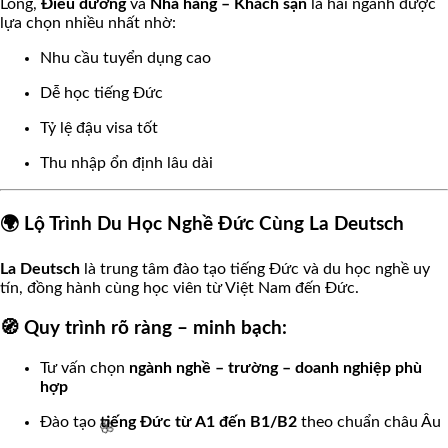
Long,
Điều dưỡng
và
Nhà hàng – Khách sạn
là hai ngành được
lựa chọn nhiều nhất nhờ:
Nhu cầu tuyển dụng cao
Dễ học tiếng Đức
Tỷ lệ đậu visa tốt
Thu nhập ổn định lâu dài
🌍 Lộ Trình Du Học Nghề Đức Cùng La Deutsch
La Deutsch
là trung tâm đào tạo tiếng Đức và du học nghề uy
tín, đồng hành cùng học viên từ Việt Nam đến Đức.
🧭 Quy trình rõ ràng – minh bạch:
Tư vấn chọn
ngành nghề – trường – doanh nghiệp phù
hợp
Đào tạo
tiếng Đức từ A1 đến B1/B2
theo chuẩn châu Âu