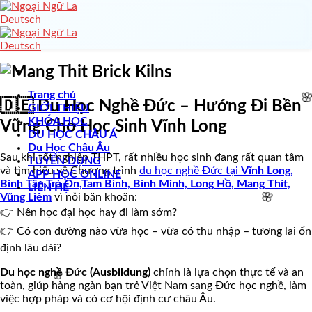
Skip
to
content
🌸
Trang chủ
🇩🇪 Du Học Nghề Đức – Hướng Đi Bền
GIỚI THIỆU
KHÓA HỌC
Vững Cho Học Sinh Vĩnh Long
DU HỌC CHÂU Á
Du Học Châu Âu
Sau khi tốt nghiệp THPT, rất nhiều học sinh đang rất quan tâm
TUYỂN DỤNG
và tìm hiểu về Chương trình
du học nghề Đức tại
Vĩnh Long,
APP HỌC ONLINE
Bình Tân,Trà Ôn,Tam Bình, Bình Minh, Long Hồ, Mang Thít,
LIÊN HỆ
Vũng Liêm
vì nỗi băn khoăn:

👉 Nên học đại học hay đi làm sớm?
👉 Có con đường nào vừa học – vừa có thu nhập – tương lai ổn
định lâu dài?
Du học nghề Đức (Ausbildung)
chính là lựa chọn thực tế và an
🌸
toàn, giúp hàng ngàn bạn trẻ Việt Nam sang Đức học nghề, làm
việc hợp pháp và có cơ hội định cư châu Âu.