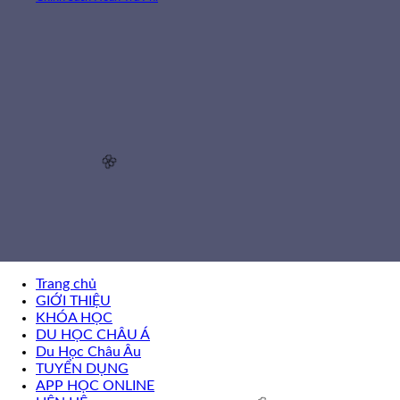
Trang chủ
🌸
GIỚI THIỆU
KHÓA HỌC
DU HỌC CHÂU Á
Du Học Châu Âu
TUYỂN DỤNG
APP HỌC ONLINE