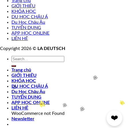
Trang chủ
GIỚI THIỆU
🌸
KHÓA HỌC
DU HỌC CHÂU Á
Du Học Châu Âu
TUYỂN DỤNG
APP HỌC ONLINE
LIÊN HỆ
Copyright 2026 ©
LA DEUTSCH
Trang chủ
GIỚI THIỆU
KHÓA HỌC
DU HỌC CHÂU Á
Du Học Châu Âu
TUYỂN DỤNG
APP HỌC ONLINE
LIÊN HỆ
WooCommerce not Found
❤️
Newsletter
🌸