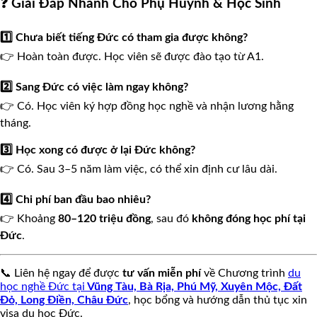
❓ Giải Đáp Nhanh Cho Phụ Huynh & Học Sinh
🧧
1️⃣ Chưa biết tiếng Đức có tham gia được không?
👉 Hoàn toàn được. Học viên sẽ được đào tạo từ A1.
🌸
🌸
2️⃣ Sang Đức có việc làm ngay không?
👉 Có. Học viên ký hợp đồng học nghề và nhận lương hằng
tháng.
3️⃣ Học xong có được ở lại Đức không?
👉 Có. Sau 3–5 năm làm việc, có thể xin định cư lâu dài.
4️⃣ Chi phí ban đầu bao nhiêu?
👉 Khoảng
80–120 triệu đồng
, sau đó
không đóng học phí tại
Đức
.
📞 Liên hệ ngay để được
tư vấn miễn phí
về Chương trình
du
học nghề Đức tại
Vũng Tàu, Bà Rịa, Phú Mỹ, Xuyên Mộc, Đất
Đỏ, Long Điền, Châu Đức
, học bổng và hướng dẫn thủ tục xin
visa du học Đức.