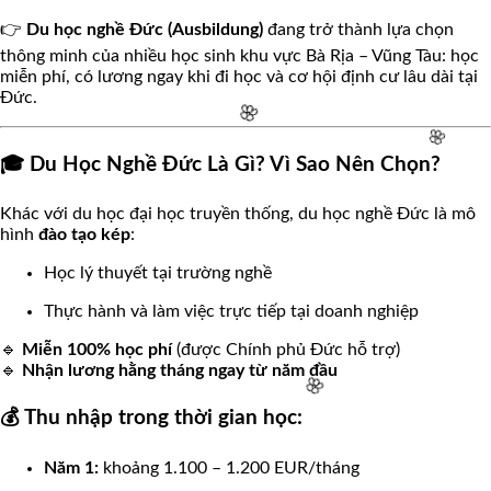
👉
Du học nghề Đức (Ausbildung)
đang trở thành lựa chọn
🌸
thông minh của nhiều học sinh khu vực Bà Rịa – Vũng Tàu: học
miễn phí, có lương ngay khi đi học và cơ hội định cư lâu dài tại
Đức.
🎓 Du Học Nghề Đức Là Gì? Vì Sao Nên Chọn?
Khác với du học đại học truyền thống, du học nghề Đức là mô
🌸
hình
đào tạo kép
:
Học lý thuyết tại trường nghề
🌸
Thực hành và làm việc trực tiếp tại doanh nghiệp
🔹
Miễn 100% học phí
(được Chính phủ Đức hỗ trợ)
🔹
Nhận lương hằng tháng ngay từ năm đầu
💰 Thu nhập trong thời gian học:
Năm 1:
khoảng 1.100 – 1.200 EUR/tháng