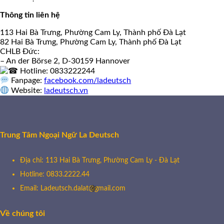
Thông tin liên hệ
113 Hai Bà Trưng, Phường Cam Ly, Thành phố Đà Lạt
82 Hai Bà Trưng, Phường Cam Ly, Thành phố Đà Lạt
CHLB Đức:
– An der Börse 2, D-30159 Hannover
Hotline: 0833222244
Fanpage:
facebook.com/ladeutsch
Website:
ladeutsch.vn
Trung Tâm Ngoại Ngữ La Deutsch
Địa chỉ: 113 Hai Bà Trưng, Phường Cam Ly - Đà Lạt
Hotline: 0833.2222.44
Email: Ladeutsch.dalat@gmail.com
Về chúng tôi