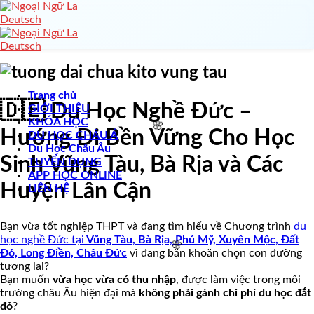
Skip
to
content
🌸
Trang chủ
🇩🇪 Du Học Nghề Đức –
GIỚI THIỆU
KHÓA HỌC
Hướng Đi Bền Vững Cho Học
DU HỌC CHÂU Á
Du Học Châu Âu
Sinh Vũng Tàu, Bà Rịa và Các
TUYỂN DỤNG
APP HỌC ONLINE
Huyện Lân Cận
LIÊN HỆ
Bạn vừa tốt nghiệp THPT và đang tìm hiểu về Chương trình
du
học nghề Đức tại
Vũng Tàu, Bà Rịa, Phú Mỹ, Xuyên Mộc, Đất
🌸
Đỏ, Long Điền, Châu Đức
vì đang băn khoăn chọn con đường
tương lai?
Bạn muốn
vừa học vừa có thu nhập
, được làm việc trong môi
trường châu Âu hiện đại mà
không phải gánh chi phí du học đắt
đỏ
?