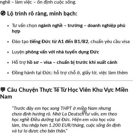
nghề – làm việc – ổn định cuộc sống.
🧭 Lộ trình rõ ràng, minh bạch:
🌸
Tư vấn chọn
ngành nghề – trường – doanh nghiệp phù
hợp
Đào tạo
tiếng Đức từ A1 đến B1/B2
, chuẩn yêu cầu visa
Luyện
phỏng vấn với nhà tuyển dụng Đức
Hỗ trợ
hồ sơ – visa – chuẩn bị trước khi xuất cảnh
Đồng hành tại Đức: hỗ trợ chỗ ở, giấy tờ, việc làm thêm
💬 Câu Chuyện Thực Tế Từ Học Viên Khu Vực Miền
Nam
“Trước đây em học xong THPT ở miền Nam nhưng
chưa định hướng rõ. Nhờ La Deutsch tư vấn, em theo
học nghề Điều dưỡng tại Đức. Hiện em vừa học vừa
làm, thu nhập hơn 1.200 EUR/tháng, cuộc sống ổn định
và tự lo được cho bản thân.”