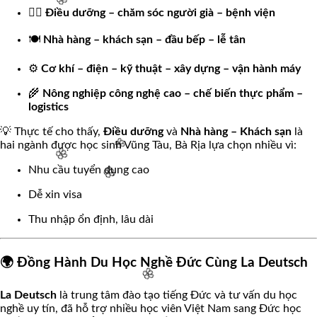
👩‍⚕️
Điều dưỡng – chăm sóc người già – bệnh viện
🍽️
Nhà hàng – khách sạn – đầu bếp – lễ tân
🌸
⚙️
Cơ khí – điện – kỹ thuật – xây dựng – vận hành máy
🌾
Nông nghiệp công nghệ cao – chế biến thực phẩm –
logistics
🌸
💡 Thực tế cho thấy,
Điều dưỡng
và
Nhà hàng – Khách sạn
là
hai ngành được học sinh Vũng Tàu, Bà Rịa lựa chọn nhiều vì:
Nhu cầu tuyển dụng cao
Dễ xin visa
Thu nhập ổn định, lâu dài
🌸
🌸
🌍 Đồng Hành Du Học Nghề Đức Cùng La Deutsch
🌸
La Deutsch
là trung tâm đào tạo tiếng Đức và tư vấn du học
nghề uy tín, đã hỗ trợ nhiều học viên Việt Nam sang Đức học