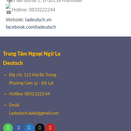
– An der Börse 2, D-30159 Hannover
Hotline: 0833222244
Website:
ladeutsch.vn
🌸
facebook.com/ladeutsch
🌸
Trung Tâm Ngoại Ngữ La
Deutsch
Địa chỉ: 113 Hai Bà Trưng,
Phường Cam Ly - Đà Lạt
Hotline: 0833.2222.44
Email:
Ladeutsch.dalat@gmail.com