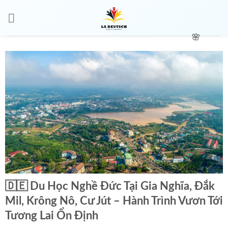
🌸
🌸
🇩🇪 Du Học Nghề Đức Tại Gia Nghĩa, Đắk
Mil, Krông Nô, Cư Jút – Hành Trình Vươn Tới
🌸
Tương Lai Ổn Định