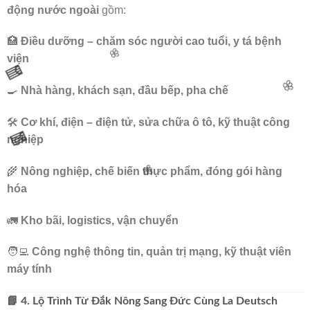
động nước ngoài
gồm:
🏥
Điều dưỡng – chăm sóc người cao tuổi, y tá bệnh
viện
🍳
Nhà hàng, khách sạn, đầu bếp, pha chế
🛠️
Cơ khí, điện – điện tử, sửa chữa ô tô, kỹ thuật công
nghiệp
🌾
Nông nghiệp, chế biến thực phẩm, đóng gói hàng
🧧
hóa
🌸
🌸
🚛
Kho bãi, logistics, vận chuyển
🧧
🧑‍💻
Công nghệ thông tin, quản trị mạng, kỹ thuật viên
🌸
máy tính
📘 4. Lộ Trình Từ Đắk Nông Sang Đức Cùng La Deutsch