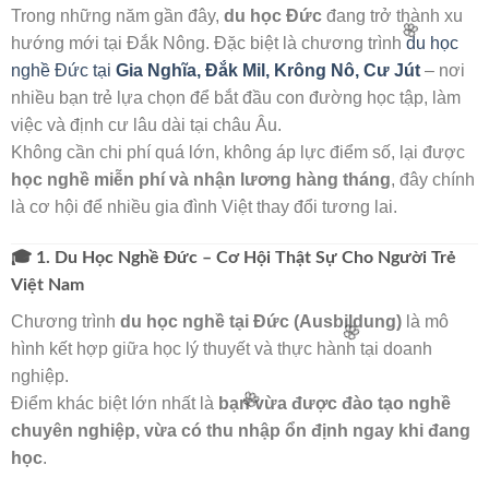
Trong những năm gần đây,
du học Đức
đang trở thành xu
hướng mới tại Đắk Nông. Đặc biệt là chương trình
du học
nghề Đức tại
Gia Nghĩa, Đắk Mil, Krông Nô, Cư Jút
– nơi
nhiều bạn trẻ lựa chọn để bắt đầu con đường học tập, làm
việc và định cư lâu dài tại châu Âu.
Không cần chi phí quá lớn, không áp lực điểm số, lại được
học nghề miễn phí và nhận lương hàng tháng
, đây chính
🌸
là cơ hội để nhiều gia đình Việt thay đổi tương lai.
🎓 1. Du Học Nghề Đức – Cơ Hội Thật Sự Cho Người Trẻ
Việt Nam
Chương trình
du học nghề tại Đức (Ausbildung)
là mô
hình kết hợp giữa học lý thuyết và thực hành tại doanh
nghiệp.
Điểm khác biệt lớn nhất là
bạn vừa được đào tạo nghề
chuyên nghiệp, vừa có thu nhập ổn định ngay khi đang
học
.
🌸