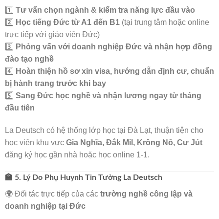
1️⃣
Tư vấn chọn ngành & kiểm tra năng lực đầu vào
2️⃣
Học tiếng Đức từ A1 đến B1
(tại trung tâm hoặc online
trực tiếp với giáo viên Đức)
3️⃣
Phỏng vấn với doanh nghiệp Đức và nhận hợp đồng
đào tạo nghề
4️⃣
Hoàn thiện hồ sơ xin visa, hướng dẫn định cư, chuẩn
bị hành trang trước khi bay
5️⃣
Sang Đức học nghề và nhận lương ngay từ tháng
đầu tiên
La Deutsch có hệ thống lớp học tại Đà Lạt, thuận tiện cho
học viên khu vực
Gia Nghĩa, Đắk Mil, Krông Nô, Cư Jút
đăng ký học gần nhà hoặc học online 1-1.
🏫 5. Lý Do Phụ Huynh Tin Tưởng La Deutsch
🌍 Đối tác trực tiếp của các
trường nghề công lập và
doanh nghiệp tại Đức