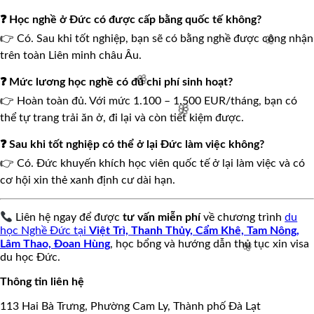
❓ Học nghề ở Đức có được cấp bằng quốc tế không?
👉 Có. Sau khi tốt nghiệp, bạn sẽ có bằng nghề được công nhận
trên toàn Liên minh châu Âu.
❓ Mức lương học nghề có đủ chi phí sinh hoạt?
👉 Hoàn toàn đủ. Với mức 1.100 – 1.500 EUR/tháng, bạn có
thể tự trang trải ăn ở, đi lại và còn tiết kiệm được.
🌸
❓ Sau khi tốt nghiệp có thể ở lại Đức làm việc không?
👉 Có. Đức khuyến khích học viên quốc tế ở lại làm việc và có
🌸
🌸
cơ hội xin thẻ xanh định cư dài hạn.
Liên hệ ngay để được
tư vấn miễn phí
về chương trình
du
học Nghề Đức tại
Việt Trì, Thanh Thủy, Cẩm Khê, Tam Nông,
Lâm Thao, Đoan Hùng
, học bổng và hướng dẫn thủ tục xin visa
du học Đức.
Thông tin liên hệ
113 Hai Bà Trưng, Phường Cam Ly, Thành phố Đà Lạt