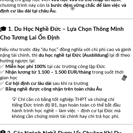
chương trình này còn là
bước đệm vững chắc để làm việc và
định cư lâu dài tại châu Âu
.
🌸
🌸
🎓 1. Du Học Nghề Đức – Lựa Chọn Thông Minh
🌸
Cho Tương Lai Ổn Định
Nếu như trước đây “du học” đồng nghĩa với chi phí cao và gánh
nặng tài chính, thì
du học nghề tại Đức (Ausbildung)
lại đi theo
hướng ngược lại:
✅
Miễn học phí 100%
tại các trường công lập Đức
✅
Nhận lương từ 1.100 – 1.500 EUR/tháng
trong suốt thời
gian học
✅
Cơ hội định cư lâu dài
sau khi ra trường
✅
Bằng nghề được công nhận trên toàn châu Âu
💡 Chỉ cần có bằng tốt nghiệp THPT và chứng chỉ
tiếng Đức trình độ B1, bạn hoàn toàn có thể bắt đầu
🧧
hành trình học nghề – làm việc – định cư tại Đức mà
không cần chứng minh tài chính hay chi trả học phí.