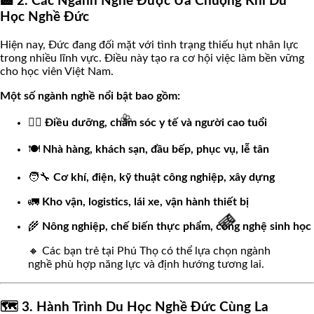
🏥 2. Các Ngành Nghề Được Ưa Chuộng Khi Du
Học Nghề Đức
Hiện nay, Đức đang đối mặt với tình trạng thiếu hụt nhân lực
trong nhiều lĩnh vực. Điều này tạo ra cơ hội việc làm bền vững
cho học viên Việt Nam.
Một số ngành nghề nổi bật bao gồm:
👩‍⚕️
Điều dưỡng, chăm sóc y tế và người cao tuổi
🍽️
Nhà hàng, khách sạn, đầu bếp, phục vụ, lễ tân
🧑‍🔧
Cơ khí, điện, kỹ thuật công nghiệp, xây dựng
🚛
Kho vận, logistics, lái xe, vận hành thiết bị
🌸
🌾
Nông nghiệp, chế biến thực phẩm, công nghệ sinh học
🔸 Các bạn trẻ tại Phú Thọ có thể lựa chọn ngành
nghề phù hợp năng lực và định hướng tương lai.
🧧
🗺️ 3. Hành Trình Du Học Nghề Đức Cùng La