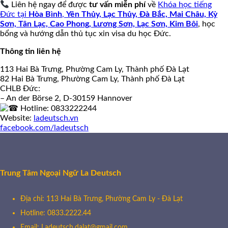
Liên hệ ngay để được
tư vấn miễn phí
về
Khóa học tiếng
Đức tại
Hòa Bình
,
Yên Thủy, Lạc Thủy,
Đà Bắc, Mai Châu, Kỳ
Sơn, Tân Lạc, Cao Phong, Lương Sơn, Lạc Sơn, Kim Bôi
, học
bổng và hướng dẫn thủ tục xin visa du học Đức.
Thông tin liên hệ
113 Hai Bà Trưng, Phường Cam Ly, Thành phố Đà Lạt
82 Hai Bà Trưng, Phường Cam Ly, Thành phố Đà Lạt
CHLB Đức:
– An der Börse 2, D-30159 Hannover
Hotline: 0833222244
Website:
ladeutsch.vn
facebook.com/ladeutsch
Trung Tâm Ngoại Ngữ La Deutsch
Địa chỉ: 113 Hai Bà Trưng, Phường Cam Ly - Đà Lạt
Hotline: 0833.2222.44
Email: Ladeutsch.dalat@gmail.com