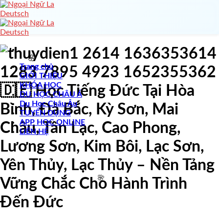
Skip
to
content
🌸
Trang chủ
GIỚI THIỆU
KHÓA HỌC
🇩🇪 Học Tiếng Đức Tại Hòa
DU HỌC CHÂU Á
Du Học Châu Âu
Bình, Đà Bắc, Kỳ Sơn, Mai
TUYỂN DỤNG
APP HỌC ONLINE
Châu, Tân Lạc, Cao Phong,
LIÊN HỆ
Lương Sơn, Kim Bôi, Lạc Sơn,
🌸
Yên Thủy, Lạc Thủy – Nền Tảng
Vững Chắc Cho Hành Trình
Đến Đức