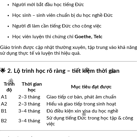
Người mới bắt đầu học tiếng Đức
Học sinh – sinh viên chuẩn bị du học nghề Đức
Người đi làm cần tiếng Đức cho công việc
Học viên luyện thi chứng chỉ
Goethe, Telc
Giáo trình được cập nhật thường xuyên, tập trung vào khả năng
sử dụng thực tế và luyện thi hiệu quả.
🌟 2. Lộ trình học rõ ràng – tiết kiệm thời gian
Trình
Thời gian
Mục tiêu đạt được
độ
học
A1
2–3 tháng
Giao tiếp cơ bản, phát âm chuẩn
A2
2–3 tháng
Hiểu và giao tiếp trong sinh hoạt
B1
3–4 tháng
Đủ điều kiện xin visa du học nghề
🌸
Sử dụng tiếng Đức trong học tập & công
B2
3–4 tháng
việc
🌸