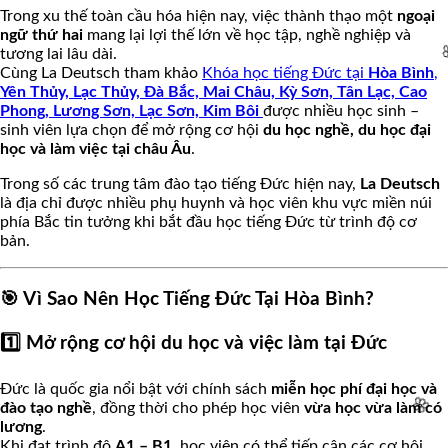
Trong xu thế toàn cầu hóa hiện nay, việc thành thạo một
ngoại
ngữ thứ hai
mang lại lợi thế lớn về học tập, nghề nghiệp và
tương lai lâu dài.
Cùng La Deutsch tham khảo
Khóa học tiếng Đức tại
Hòa Bình
,
Yên Thủy, Lạc Thủy,
Đà Bắc, Mai Châu, Kỳ Sơn, Tân Lạc, Cao
Phong, Lương Sơn, Lạc Sơn, Kim Bôi
được nhiều học sinh –
🌸
sinh viên lựa chọn để mở rộng cơ hội
du học nghề, du học đại
học và làm việc tại châu Âu
.
Trong số các trung tâm đào tạo tiếng Đức hiện nay,
La Deutsch
là địa chỉ được nhiều phụ huynh và học viên khu vực miền núi
phía Bắc tin tưởng khi bắt đầu học tiếng Đức từ trình độ cơ
bản.
🎯 Vì Sao Nên Học Tiếng Đức Tại Hòa Bình?
1️⃣ Mở rộng cơ hội du học và việc làm tại Đức
Đức là quốc gia nổi bật với chính sách
miễn học phí đại học và
đào tạo nghề
, đồng thời cho phép học viên
vừa học vừa làm có
lương
.
Khi đạt trình độ
A1 – B1
, học viên có thể tiếp cận các cơ hội