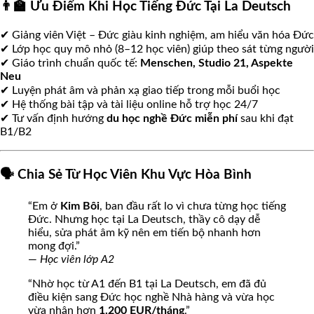
👨‍🏫 Ưu Điểm Khi Học Tiếng Đức Tại La Deutsch
🌸
✔ Giảng viên Việt – Đức giàu kinh nghiệm, am hiểu văn hóa Đức
✔ Lớp học quy mô nhỏ (8–12 học viên) giúp theo sát từng người
✔ Giáo trình chuẩn quốc tế:
Menschen, Studio 21, Aspekte
🌸
Neu
✔ Luyện phát âm và phản xạ giao tiếp trong mỗi buổi học
✔ Hệ thống bài tập và tài liệu online hỗ trợ học 24/7
✔ Tư vấn định hướng
du học nghề Đức miễn phí
sau khi đạt
B1/B2
🗣️ Chia Sẻ Từ Học Viên Khu Vực Hòa Bình
“Em ở
Kim Bôi
, ban đầu rất lo vì chưa từng học tiếng
Đức. Nhưng học tại La Deutsch, thầy cô dạy dễ
hiểu, sửa phát âm kỹ nên em tiến bộ nhanh hơn
mong đợi.”
—
Học viên lớp A2
“Nhờ học từ A1 đến B1 tại La Deutsch, em đã đủ
điều kiện sang Đức học nghề Nhà hàng và vừa học
vừa nhận hơn
1.200 EUR/tháng
.”