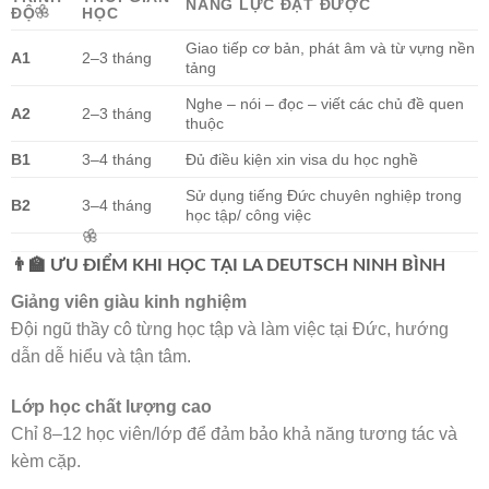
NĂNG LỰC ĐẠT ĐƯỢC
ĐỘ
HỌC
Giao tiếp cơ bản, phát âm và từ vựng nền
A1
2–3 tháng
tảng
Nghe – nói – đọc – viết các chủ đề quen
A2
2–3 tháng
thuộc
B1
3–4 tháng
Đủ điều kiện xin visa du học nghề
Sử dụng tiếng Đức chuyên nghiệp trong
B2
3–4 tháng
🌸
học tập/ công việc
👨‍🏫 ƯU ĐIỂM KHI HỌC TẠI LA DEUTSCH NINH BÌNH
Giảng viên giàu kinh nghiệm
Đội ngũ thầy cô từng học tập và làm việc tại Đức, hướng
dẫn dễ hiểu và tận tâm.
Lớp học chất lượng cao
🌸
Chỉ 8–12 học viên/lớp để đảm bảo khả năng tương tác và
kèm cặp.