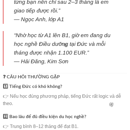
từng bạn nên chỉ sau 2–3 tháng là em
giao tiếp được rồi.”
—
Ngọc Anh, lớp A1
“Nhờ học từ A1 lên B1, giờ em đang du
học nghề Điều dưỡng tại Đức và mỗi
tháng được nhận 1.100 EUR.”
—
Hải Đăng, Kim Sơn
❓ CÂU HỎI THƯỜNG GẶP
1️⃣ Tiếng Đức có khó không?
👉 Nếu học đúng phương pháp, tiếng Đức rất logic và dễ
theo.
🌸
2️⃣ Bao lâu để đủ điều kiện du học nghề?
👉 Trung bình 8–12 tháng để đạt B1.