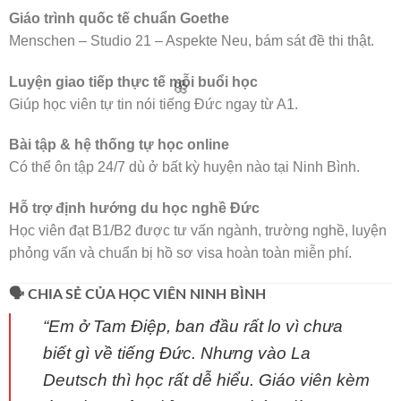
Giáo trình quốc tế chuẩn Goethe
Menschen – Studio 21 – Aspekte Neu, bám sát đề thi thật.
Luyện giao tiếp thực tế mỗi buổi học
Giúp học viên tự tin nói tiếng Đức ngay từ A1.
Bài tập & hệ thống tự học online
Có thể ôn tập 24/7 dù ở bất kỳ huyện nào tại Ninh Bình.
Hỗ trợ định hướng du học nghề Đức
Học viên đạt B1/B2 được tư vấn ngành, trường nghề, luyện
🌸
phỏng vấn và chuẩn bị hồ sơ visa hoàn toàn miễn phí.
🗣️ CHIA SẺ CỦA HỌC VIÊN NINH BÌNH
“Em ở Tam Điệp, ban đầu rất lo vì chưa
biết gì về tiếng Đức. Nhưng vào La
Deutsch thì học rất dễ hiểu. Giáo viên kèm