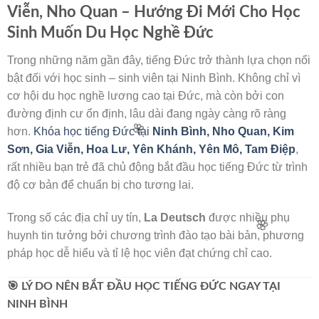
Viễn, Nho Quan – Hướng Đi Mới Cho Học
Sinh Muốn Du Học Nghề Đức
Trong những năm gần đây, tiếng Đức trở thành lựa chọn nổi
bật đối với học sinh – sinh viên tại Ninh Bình. Không chỉ vì
cơ hội du học nghề lương cao tại Đức, mà còn bởi con
đường định cư ổn định, lâu dài đang ngày càng rõ ràng
🌸
hơn.
Khóa học tiếng Đức tại
Ninh Bình,
Nho Quan, Kim
Sơn, Gia Viễn,
Hoa Lư, Yên Khánh, Yên Mô, Tam Điệp
,
rất nhiều bạn trẻ đã chủ động bắt đầu học tiếng Đức từ trình
độ cơ bản để chuẩn bị cho tương lai.
Trong số các địa chỉ uy tín,
La Deutsch
được nhiều phụ
huynh tin tưởng bởi chương trình đào tạo bài bản, phương
pháp học dễ hiểu và tỉ lệ học viên đạt chứng chỉ cao.
🌸
🎯 LÝ DO NÊN BẮT ĐẦU HỌC TIẾNG ĐỨC NGAY TẠI
NINH BÌNH