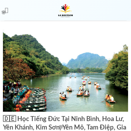
🌸

🇩🇪 Học Tiếng Đức Tại Ninh Bình, Hoa Lư,
🌸
Yên Khánh, Kim Sơn, Yên Mô, Tam Điệp, Gia