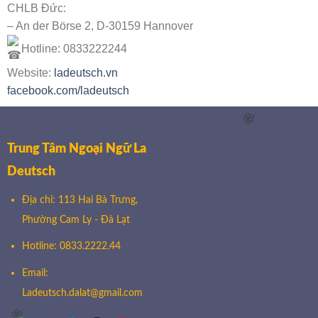
CHLB Đức:
– An der Börse 2, D-30159 Hannover
Hotline: 0833222244
Website:
ladeutsch.vn
facebook.com/ladeutsch
Trung Tâm Ngoại Ngữ La
Deutsch
Địa chỉ: 113 Hai Bà Trưng,
Phường Cam Ly - Đà Lạt
Hotline: 0833.2222.44
🌸
Email:
Ladeutsch.dalat@gmail.com