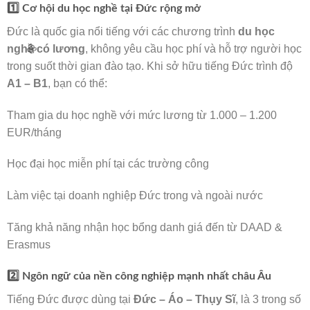
1️⃣ Cơ hội du học nghề tại Đức rộng mở
🌸
Đức là quốc gia nổi tiếng với các chương trình
du học
nghề có lương
, không yêu cầu học phí và hỗ trợ người học
trong suốt thời gian đào tạo. Khi sở hữu tiếng Đức trình độ
A1 – B1
, bạn có thể:
Tham gia du học nghề với mức lương từ 1.000 – 1.200
EUR/tháng
Học đại học miễn phí tại các trường công
🌸
Làm việc tại doanh nghiệp Đức trong và ngoài nước
Tăng khả năng nhận học bổng danh giá đến từ DAAD &
Erasmus
2️⃣ Ngôn ngữ của nền công nghiệp mạnh nhất châu Âu
Tiếng Đức được dùng tại
Đức – Áo – Thụy Sĩ
, là 3 trong số