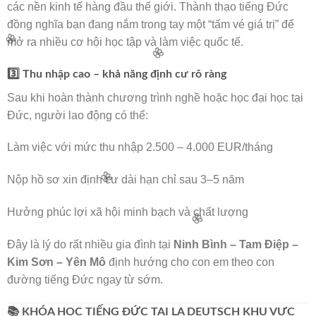
các nền kinh tế hàng đầu thế giới. Thành thạo tiếng Đức
đồng nghĩa bạn đang nắm trong tay một “tấm vé giá trị” để
mở ra nhiều cơ hội học tập và làm việc quốc tế.
3️⃣ Thu nhập cao – khả năng định cư rõ ràng
Sau khi hoàn thành chương trình nghề hoặc học đại học tại
Đức, người lao động có thể:
Làm việc với mức thu nhập 2.500 – 4.000 EUR/tháng
🌸
Nộp hồ sơ xin định cư dài hạn chỉ sau 3–5 năm
🌸
Hưởng phúc lợi xã hội minh bạch và chất lượng
Đây là lý do rất nhiều gia đình tại
Ninh Bình – Tam Điệp –
Kim Sơn – Yên Mô
định hướng cho con em theo con
đường tiếng Đức ngay từ sớm.
🌸
📚 KHÓA HỌC TIẾNG ĐỨC TẠI LA DEUTSCH KHU VỰC