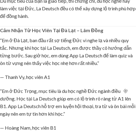
Dù mục tiêu của bạn là giao tiếp, thi chứng chỉ, du học nghề hay
làm việc tại Đức, La Deutsch đều có thể xây dựng lộ trình phù hợp
để đồng hành.
Cảm Nhận Từ Học Viên Tại Đà Lạt – Lâm Đồng
“Em ở Đà Lạt, ban đầu rất sợ tiếng Đức vì nghe lạ và nhiều quy
tắc. Nhưng khi học tại La Deutsch, em được thầy cô hướng dẫn
từng bước. Sau giờ học, em dùng App La Deutsch để làm quiz và
ôn từ vựng nên thấy việc học nhẹ hơn rất nhiều.”
🌸
— Thanh Vy, học viên A1
“Em ở Đức Trọng, mục tiêu là du học nghề Đức ngành điều
dưỡng. Học tại La Deutsch giúp em có lộ trình rõ ràng từ A1 lên
B1. App La Deutsch hỗ trợ em luyện hội thoại, tra từ và ôn bài mỗi
ngày nên em tự tin hơn khi học.”
— Hoàng Nam, học viên B1