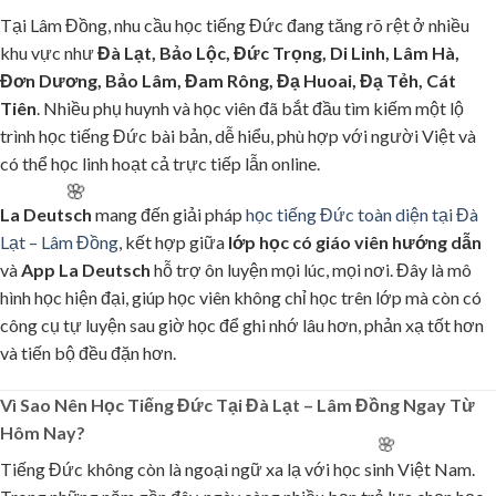
Tại Lâm Đồng, nhu cầu học tiếng Đức đang tăng rõ rệt ở nhiều
khu vực như
Đà Lạt, Bảo Lộc, Đức Trọng, Di Linh, Lâm Hà,
🧧
Đơn Dương, Bảo Lâm, Đam Rông, Đạ Huoai, Đạ Tẻh, Cát
Tiên
. Nhiều phụ huynh và học viên đã bắt đầu tìm kiếm một lộ
trình học tiếng Đức bài bản, dễ hiểu, phù hợp với người Việt và
có thể học linh hoạt cả trực tiếp lẫn online.
La Deutsch
mang đến giải pháp
học tiếng Đức toàn diện tại Đà
Lạt – Lâm Đồng
, kết hợp giữa
lớp học có giáo viên hướng dẫn
và
App La Deutsch
hỗ trợ ôn luyện mọi lúc, mọi nơi. Đây là mô
hình học hiện đại, giúp học viên không chỉ học trên lớp mà còn có
công cụ tự luyện sau giờ học để ghi nhớ lâu hơn, phản xạ tốt hơn
và tiến bộ đều đặn hơn.
Vì Sao Nên Học Tiếng Đức Tại Đà Lạt – Lâm Đồng Ngay Từ
Hôm Nay?
Tiếng Đức không còn là ngoại ngữ xa lạ với học sinh Việt Nam.