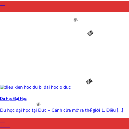
16
Th10
🌸
🧧
Du Học Đại Học
🧧
Du học đại học tại Đức – Cánh cửa mở ra thế giới 1. Điều [...]
16
Th10