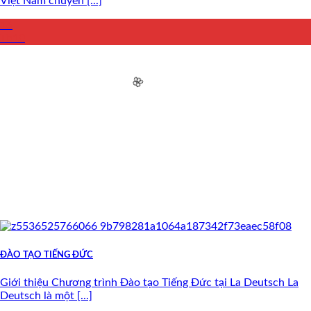
Việt Nam chuyên [...]
🌸
🌸
16
Th10
🌸
ĐÀO TẠO TIẾNG ĐỨC
Giới thiệu Chương trình Đào tạo Tiếng Đức tại La Deutsch La
Deutsch là một [...]