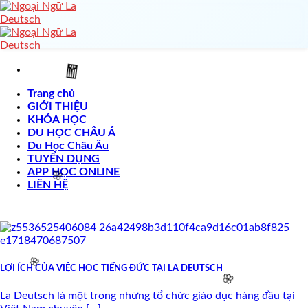

Skip
to
content
Trang chủ
GIỚI THIỆU
KHÓA HỌC
DU HỌC CHÂU Á
🧧
Du Học Châu Âu
TUYỂN DỤNG
APP HỌC ONLINE
LIÊN HỆ
🌸
LỢI ÍCH CỦA VIỆC HỌC TIẾNG ĐỨC TẠI LA DEUTSCH
La Deutsch là một trong những tổ chức giáo dục hàng đầu tại