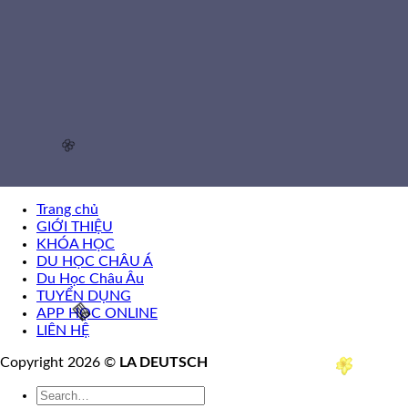
Trang chủ
GIỚI THIỆU
🌸
KHÓA HỌC
DU HỌC CHÂU Á
Du Học Châu Âu
TUYỂN DỤNG
APP HỌC ONLINE
LIÊN HỆ
Copyright 2026 ©
LA DEUTSCH
🧧