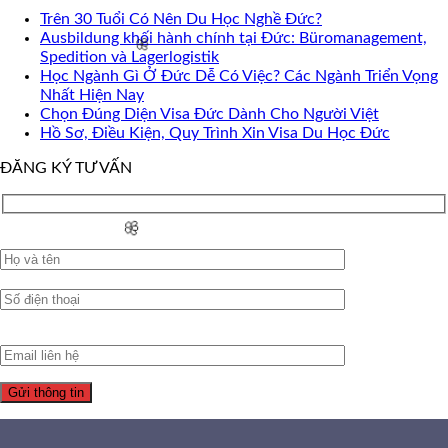
🌸
Trên 30 Tuổi Có Nên Du Học Nghề Đức?
Ausbildung khối hành chính tại Đức: Büromanagement,
Spedition và Lagerlogistik
Học Ngành Gì Ở Đức Dễ Có Việc? Các Ngành Triển Vọng
🌸
Nhất Hiện Nay
Chọn Đúng Diện Visa Đức Dành Cho Người Việt
🌸
Hồ Sơ, Điều Kiện, Quy Trình Xin Visa Du Học Đức
ĐĂNG KÝ TƯ VẤN
🌸